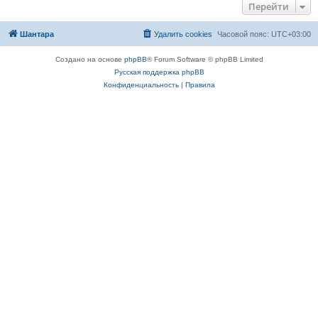
Перейти
Шантара
Удалить cookies
Часовой пояс:
UTC+03:00
Создано на основе
phpBB
® Forum Software © phpBB Limited
Русская поддержка phpBB
Конфиденциальность
|
Правила