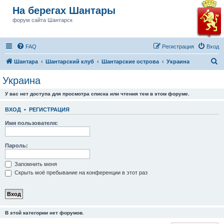
На берегах Шантары
форум сайта Шантарск
FAQ
Регистрация
Вход
П
Шантара
Шантарский клуб
Шантарские острова
Украина
о
Украина
и
У вас нет доступа для просмотра списка или чтения тем в этом форуме.
с
к
ВХОД
•
РЕГИСТРАЦИЯ
Имя пользователя:
Пароль:
Запомнить меня
Скрыть моё пребывание на конференции в этот раз
В этой категории нет форумов.