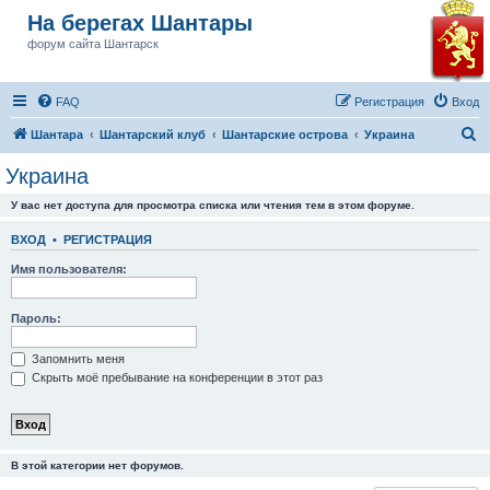
На берегах Шантары
форум сайта Шантарск
FAQ
Регистрация
Вход
П
Шантара
Шантарский клуб
Шантарские острова
Украина
о
Украина
и
У вас нет доступа для просмотра списка или чтения тем в этом форуме.
с
к
ВХОД
•
РЕГИСТРАЦИЯ
Имя пользователя:
Пароль:
Запомнить меня
Скрыть моё пребывание на конференции в этот раз
В этой категории нет форумов.