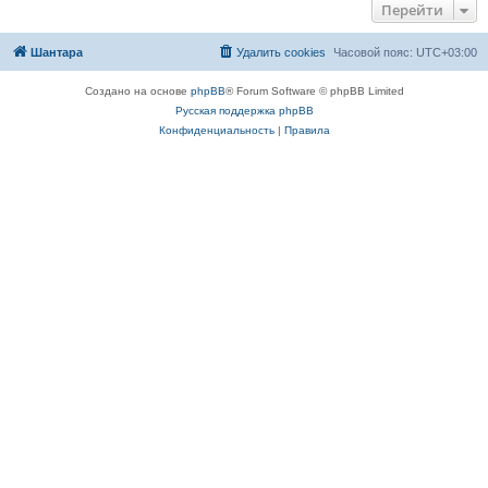
Перейти
Шантара
Удалить cookies
Часовой пояс:
UTC+03:00
Создано на основе
phpBB
® Forum Software © phpBB Limited
Русская поддержка phpBB
Конфиденциальность
|
Правила