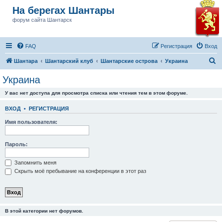
На берегах Шантары
форум сайта Шантарск
FAQ
Регистрация
Вход
П
Шантара
Шантарский клуб
Шантарские острова
Украина
о
Украина
и
У вас нет доступа для просмотра списка или чтения тем в этом форуме.
с
к
ВХОД
•
РЕГИСТРАЦИЯ
Имя пользователя:
Пароль:
Запомнить меня
Скрыть моё пребывание на конференции в этот раз
В этой категории нет форумов.