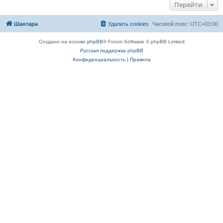
Перейти
Шантара
Удалить cookies
Часовой пояс:
UTC+03:00
Создано на основе
phpBB
® Forum Software © phpBB Limited
Русская поддержка phpBB
Конфиденциальность
|
Правила