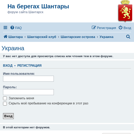
На берегах Шантары
форум сайта Шантарск
FAQ
Регистрация
Вход
П
Шантара
Шантарский клуб
Шантарские острова
Украина
о
Украина
и
У вас нет доступа для просмотра списка или чтения тем в этом форуме.
с
к
ВХОД
•
РЕГИСТРАЦИЯ
Имя пользователя:
Пароль:
Запомнить меня
Скрыть моё пребывание на конференции в этот раз
В этой категории нет форумов.