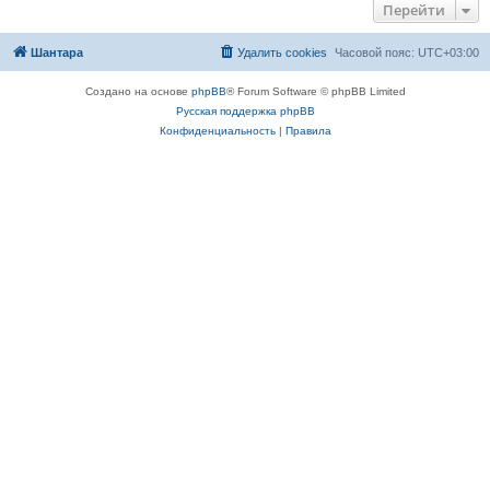
Перейти
Шантара
Удалить cookies
Часовой пояс:
UTC+03:00
Создано на основе
phpBB
® Forum Software © phpBB Limited
Русская поддержка phpBB
Конфиденциальность
|
Правила