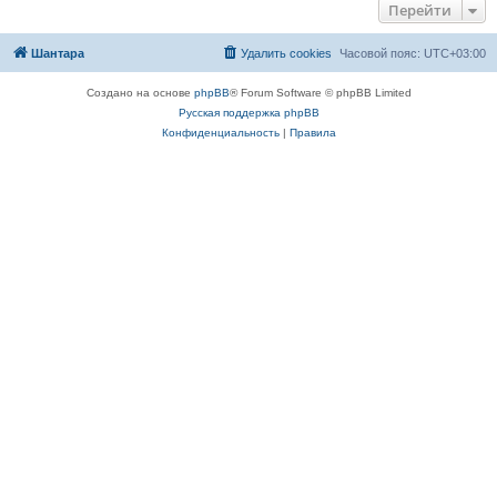
Перейти
Шантара
Удалить cookies
Часовой пояс:
UTC+03:00
Создано на основе
phpBB
® Forum Software © phpBB Limited
Русская поддержка phpBB
Конфиденциальность
|
Правила