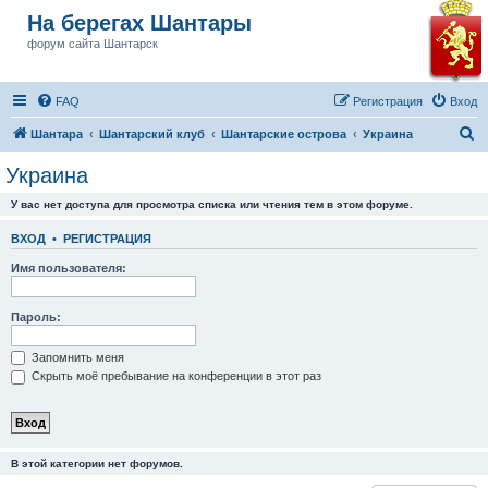
На берегах Шантары
форум сайта Шантарск
FAQ
Регистрация
Вход
П
Шантара
Шантарский клуб
Шантарские острова
Украина
о
Украина
и
У вас нет доступа для просмотра списка или чтения тем в этом форуме.
с
к
ВХОД
•
РЕГИСТРАЦИЯ
Имя пользователя:
Пароль:
Запомнить меня
Скрыть моё пребывание на конференции в этот раз
В этой категории нет форумов.