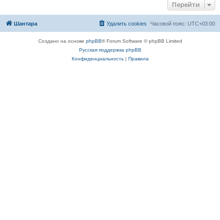
Перейти
Шантара
Удалить cookies
Часовой пояс:
UTC+03:00
Создано на основе
phpBB
® Forum Software © phpBB Limited
Русская поддержка phpBB
Конфиденциальность
|
Правила