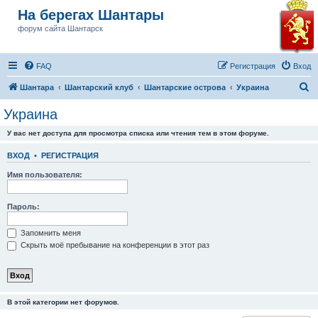
На берегах Шантары
форум сайта Шантарск
FAQ
Регистрация
Вход
П
Шантара
Шантарский клуб
Шантарские острова
Украина
о
Украина
и
У вас нет доступа для просмотра списка или чтения тем в этом форуме.
с
к
ВХОД
•
РЕГИСТРАЦИЯ
Имя пользователя:
Пароль:
Запомнить меня
Скрыть моё пребывание на конференции в этот раз
В этой категории нет форумов.