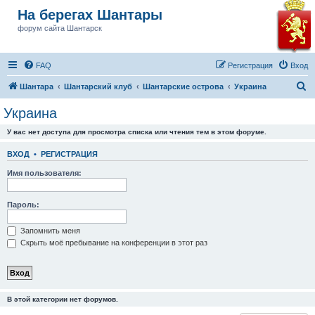
На берегах Шантары
форум сайта Шантарск
FAQ
Регистрация
Вход
П
Шантара
Шантарский клуб
Шантарские острова
Украина
о
Украина
и
У вас нет доступа для просмотра списка или чтения тем в этом форуме.
с
к
ВХОД
•
РЕГИСТРАЦИЯ
Имя пользователя:
Пароль:
Запомнить меня
Скрыть моё пребывание на конференции в этот раз
В этой категории нет форумов.