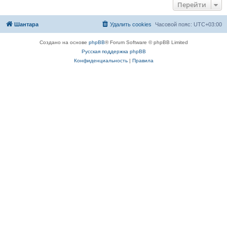
Перейти
Шантара
Удалить cookies
Часовой пояс:
UTC+03:00
Создано на основе
phpBB
® Forum Software © phpBB Limited
Русская поддержка phpBB
Конфиденциальность
|
Правила