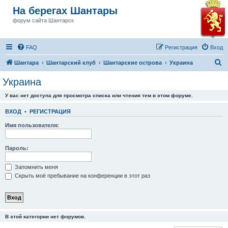
На берегах Шантары
форум сайта Шантарск
FAQ
Регистрация
Вход
П
Шантара
Шантарский клуб
Шантарские острова
Украина
о
Украина
и
У вас нет доступа для просмотра списка или чтения тем в этом форуме.
с
к
ВХОД
•
РЕГИСТРАЦИЯ
Имя пользователя:
Пароль:
Запомнить меня
Скрыть моё пребывание на конференции в этот раз
В этой категории нет форумов.