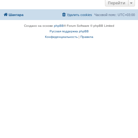
Перейти
Шантара
Удалить cookies
Часовой пояс:
UTC+03:00
Создано на основе
phpBB
® Forum Software © phpBB Limited
Русская поддержка phpBB
Конфиденциальность
|
Правила