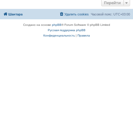
Перейти
Шантара
Удалить cookies
Часовой пояс:
UTC+03:00
Создано на основе
phpBB
® Forum Software © phpBB Limited
Русская поддержка phpBB
Конфиденциальность
|
Правила