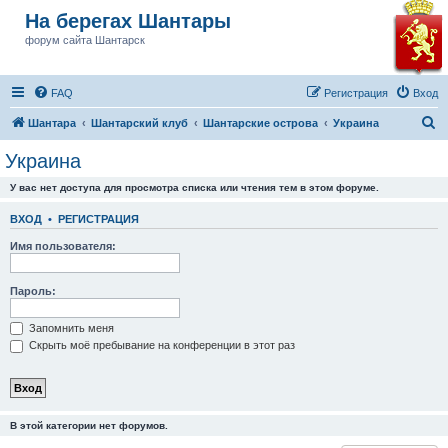
На берегах Шантары
форум сайта Шантарск
FAQ
Регистрация
Вход
П
Шантара
Шантарский клуб
Шантарские острова
Украина
о
Украина
и
У вас нет доступа для просмотра списка или чтения тем в этом форуме.
с
к
ВХОД
•
РЕГИСТРАЦИЯ
Имя пользователя:
Пароль:
Запомнить меня
Скрыть моё пребывание на конференции в этот раз
В этой категории нет форумов.