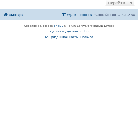
Перейти
Шантара
Удалить cookies
Часовой пояс:
UTC+03:00
Создано на основе
phpBB
® Forum Software © phpBB Limited
Русская поддержка phpBB
Конфиденциальность
|
Правила