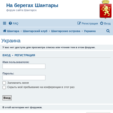
На берегах Шантары
форум сайта Шантарск
FAQ
Регистрация
Вход
П
Шантара
Шантарский клуб
Шантарские острова
Украина
о
Украина
и
У вас нет доступа для просмотра списка или чтения тем в этом форуме.
с
к
ВХОД
•
РЕГИСТРАЦИЯ
Имя пользователя:
Пароль:
Запомнить меня
Скрыть моё пребывание на конференции в этот раз
В этой категории нет форумов.