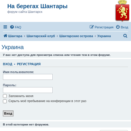
На берегах Шантары
форум сайта Шантарск
FAQ
Регистрация
Вход
П
Шантара
Шантарский клуб
Шантарские острова
Украина
о
Украина
и
У вас нет доступа для просмотра списка или чтения тем в этом форуме.
с
к
ВХОД
•
РЕГИСТРАЦИЯ
Имя пользователя:
Пароль:
Запомнить меня
Скрыть моё пребывание на конференции в этот раз
В этой категории нет форумов.