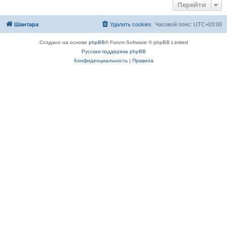
Перейти
Шантара
Удалить cookies
Часовой пояс:
UTC+03:00
Создано на основе
phpBB
® Forum Software © phpBB Limited
Русская поддержка phpBB
Конфиденциальность
|
Правила