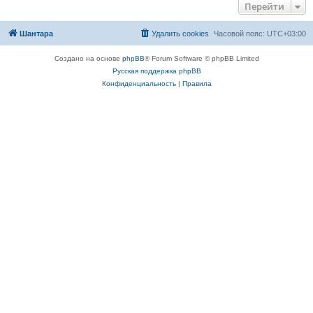
Перейти
Шантара
Удалить cookies
Часовой пояс:
UTC+03:00
Создано на основе
phpBB
® Forum Software © phpBB Limited
Русская поддержка phpBB
Конфиденциальность
|
Правила