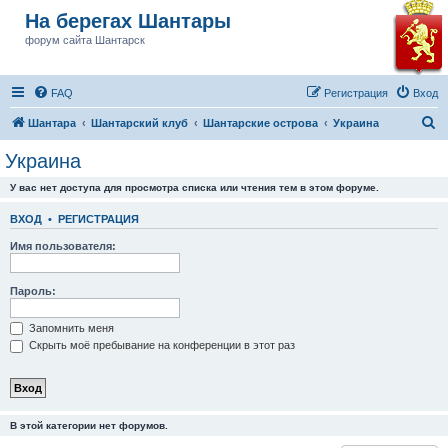
На берегах Шантары
форум сайта Шантарск
FAQ
Регистрация
Вход
П
Шантара
Шантарский клуб
Шантарские острова
Украина
о
Украина
и
У вас нет доступа для просмотра списка или чтения тем в этом форуме.
с
к
ВХОД
•
РЕГИСТРАЦИЯ
Имя пользователя:
Пароль:
Запомнить меня
Скрыть моё пребывание на конференции в этот раз
В этой категории нет форумов.