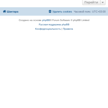
Перейти
Шантара
Удалить cookies
Часовой пояс:
UTC+03:00
Создано на основе
phpBB
® Forum Software © phpBB Limited
Русская поддержка phpBB
Конфиденциальность
|
Правила