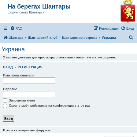
На берегах Шантары
форум сайта Шантарск
FAQ
Регистрация
Вход
П
Шантара
Шантарский клуб
Шантарские острова
Украина
о
Украина
и
У вас нет доступа для просмотра списка или чтения тем в этом форуме.
с
к
ВХОД
•
РЕГИСТРАЦИЯ
Имя пользователя:
Пароль:
Запомнить меня
Скрыть моё пребывание на конференции в этот раз
В этой категории нет форумов.