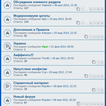
Обсуждение книжного раздела
Последнее сообщение
Tadeush
«
06 июл 2014, 21:39
Ответы:
127
1
6
7
8
9
…
Модернизируем цитаты
Последнее сообщение
Spin
«
19 апр 2014, 20:40
Ответы:
134
1
6
7
8
9
…
Дополнения в Правила
Последнее сообщение
Алегрич
«
25 мар 2014, 22:32
Ответы:
52
1
2
3
4
Украина
Последнее сообщение
Viper
«
21 фев 2014, 00:59
Ответы:
1
Ааффигеть!!!
Последнее сообщение
Throll1
«
28 авг 2012, 03:42
Ответы:
29
1
2
Напутствие неофитам
Последнее сообщение
Сэр
«
25 мар 2012, 17:04
Ответы:
46
1
2
3
4
Справочный материал
Последнее сообщение
Rayden
«
28 фев 2012, 22:10
Ответы:
18
1
2
Новый форум
Последнее сообщение
Rayden
«
08 июн 2011, 02:20
Ответы:
87
1
2
3
4
5
6