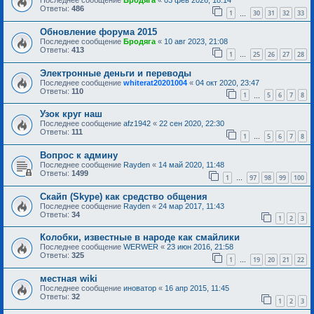
Последнее сообщение
Бродяга
«
03 фев 2026, 18:14
Ответы:
486
1
30
31
32
33
…
Обновление форума 2015
Последнее сообщение
Бродяга
«
10 авг 2023, 21:08
Ответы:
413
1
25
26
27
28
…
Электронные деньги и переводы
Последнее сообщение
whiterat20201004
«
04 окт 2020, 23:47
Ответы:
110
1
5
6
7
8
…
Узок круг наш
Последнее сообщение
afz1942
«
22 сен 2020, 22:30
Ответы:
111
1
5
6
7
8
…
Вопрос к админу
Последнее сообщение
Rayden
«
14 май 2020, 11:48
Ответы:
1499
1
97
98
99
100
…
Скайп (Skype) как средство общения
Последнее сообщение
Rayden
«
24 мар 2017, 11:43
Ответы:
34
1
2
3
Колобки, известные в народе как смайлики
Последнее сообщение
WERWER
«
23 июн 2016, 21:58
Ответы:
325
1
19
20
21
22
…
местная wiki
Последнее сообщение
иноватор
«
16 апр 2015, 11:45
Ответы:
32
1
2
3