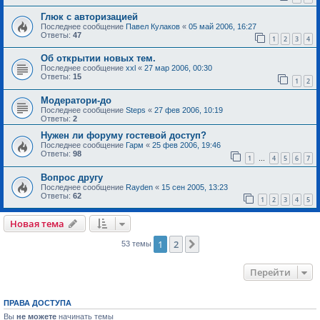
Глюк с авторизацией
Последнее сообщение
Павел Кулаков
«
05 май 2006, 16:27
Ответы:
47
1
2
3
4
Об открытии новых тем.
Последнее сообщение
xxl
«
27 мар 2006, 00:30
Ответы:
15
1
2
Модератори-до
Последнее сообщение
Steps
«
27 фев 2006, 10:19
Ответы:
2
Нужен ли форуму гостевой доступ?
Последнее сообщение
Гарм
«
25 фев 2006, 19:46
Ответы:
98
1
4
5
6
7
…
Вопрос другу
Последнее сообщение
Rayden
«
15 сен 2005, 13:23
Ответы:
62
1
2
3
4
5
Новая тема
1
2
След.
53 темы
Перейти
ПРАВА ДОСТУПА
Вы
не можете
начинать темы