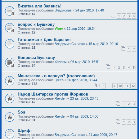
Визитка или Заявись!
Последнее сообщение
Владислав
«
24 дек 2010, 17:40
Ответы:
47
1
2
3
4
вопрос к Бушкову
Последнее сообщение
Viper
«
12 апр 2010, 19:34
Ответы:
12
Готовимся к Дню Варения
Последнее сообщение
Владимир Сачивко
«
15 мар 2010, 20:16
Ответы:
21
1
2
Вопросы Бушкову
Последнее сообщение
Хеллем
«
06 мар 2010, 16:51
Ответы:
64
1
2
3
4
5
Мангазеева - в парную? (голосование)
Последнее сообщение
Гусев
«
26 фев 2010, 08:44
Ответы:
173
1
9
10
11
12
…
Народ Шантарска против Жориков
Последнее сообщение
Rayden
«
23 авг 2009, 23:43
Ответы:
42
1
2
3
Sоs
Последнее сообщение
Rayden
«
04 авг 2009, 14:06
Ответы:
31
1
2
3
Шрифт
Последнее сообщение
Владимир Сачивко
«
21 апр 2009, 20:47
Ответы:
3