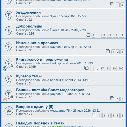
Ответы:
20
1
2
Уведомления
Последнее сообщение
Spin
«
15 апр 2020, 22:55
Ответы:
11
Добровольцы
Последнее сообщение
Ёжик
«
10 май 2016, 22:09
Ответы:
196
1
11
12
13
14
…
Изменения в правилах
Последнее сообщение
Rayden
«
01 мар 2016, 22:48
Ответы:
30
1
2
3
Книга жалоб и предложений
Последнее сообщение
LeoLogic
«
28 июл 2015, 10:33
Ответы:
1499
1
97
98
99
100
…
Куратор темы
Последнее сообщение
Хеллем
«
12 окт 2014, 13:11
Ответы:
3
Банный лист aka Совет модераторов
Последнее сообщение
Rayden
«
15 авг 2014, 01:33
Ответы:
18
1
2
Вопрос к админу (II)
Последнее сообщение
Александр-78
«
28 июн 2026, 13:11
Ответы:
77
1
2
3
4
5
6
Наводим порядок в темах