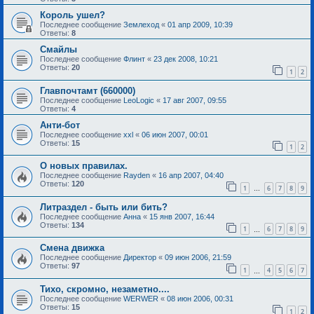
Король ушел?
Последнее сообщение
Землеход
«
01 апр 2009, 10:39
Ответы:
8
Смайлы
Последнее сообщение
Флинт
«
23 дек 2008, 10:21
Ответы:
20
1
2
Главпочтамт (660000)
Последнее сообщение
LeoLogic
«
17 авг 2007, 09:55
Ответы:
4
Анти-бот
Последнее сообщение
xxl
«
06 июн 2007, 00:01
Ответы:
15
1
2
О новых правилах.
Последнее сообщение
Rayden
«
16 апр 2007, 04:40
Ответы:
120
1
6
7
8
9
…
Литраздел - быть или бить?
Последнее сообщение
Анна
«
15 янв 2007, 16:44
Ответы:
134
1
6
7
8
9
…
Смена движка
Последнее сообщение
Директор
«
09 июн 2006, 21:59
Ответы:
97
1
4
5
6
7
…
Тихо, скромно, незаметно....
Последнее сообщение
WERWER
«
08 июн 2006, 00:31
Ответы:
15
1
2