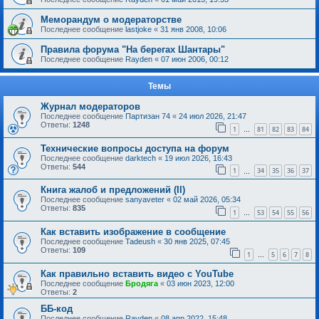
Меморандум о модераторстве
Последнее сообщение
lastjoke
«
31 янв 2008, 10:06
Правила форума "На берегах Шантары"
Последнее сообщение
Rayden
«
07 июн 2006, 00:12
Темы
Журнал модераторов
Последнее сообщение
Партизан 74
«
24 июл 2026, 21:47
Ответы:
1248
1
81
82
83
84
…
Технические вопросы доступа на форум
Последнее сообщение
darktech
«
19 июл 2026, 16:43
Ответы:
544
1
34
35
36
37
…
Книга жалоб и предложений (II)
Последнее сообщение
sanyaveter
«
02 май 2026, 05:34
Ответы:
835
1
53
54
55
56
…
Как вставить изображение в сообщение
Последнее сообщение
Tadeush
«
30 янв 2025, 07:45
Ответы:
109
1
5
6
7
8
…
Как правильно вставить видео с YouTube
Последнее сообщение
Бродяга
«
03 июн 2023, 12:00
Ответы:
2
ББ-код
Последнее сообщение
Rayden
«
08 апр 2022, 15:48