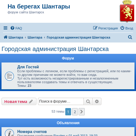
На берегах Шантары
форум сайта Шантарск
FAQ
Регистрация
Вход
П
Шантара
Шантара
Городская администрация Шантарска
о
Городская администрация Шантарска
и
Форум
с
к
Для Гостей
Если проблемы с логином, если проблемы с регистрацией, или по каким-
то другим причинам не можете войти, то вам сюда.
Тут есть возможность незарегистрированным и незалогиненным
пользователям создавать темы и отвечать в существующие.
Темы:
23
Поиск
Расширенный пои
Новая тема
1
2
След.
53 темы
Объявления
Номера счетов
Последнее сообщение
Rayden
«
01 май 2013, 19:33