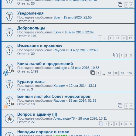
Ответы:
20
1
2
Уведомления
Последнее сообщение
Spin
«
15 апр 2020, 22:55
Ответы:
11
Добровольцы
Последнее сообщение
Ёжик
«
10 май 2016, 22:09
Ответы:
196
1
11
12
13
14
…
Изменения в правилах
Последнее сообщение
Rayden
«
01 мар 2016, 22:48
Ответы:
30
1
2
3
Книга жалоб и предложений
Последнее сообщение
LeoLogic
«
28 июл 2015, 10:33
Ответы:
1499
1
97
98
99
100
…
Куратор темы
Последнее сообщение
Хеллем
«
12 окт 2014, 13:11
Ответы:
3
Банный лист aka Совет модераторов
Последнее сообщение
Rayden
«
15 авг 2014, 01:33
Ответы:
18
1
2
Вопрос к админу (II)
Последнее сообщение
Александр-78
«
28 июн 2026, 13:11
Ответы:
77
1
2
3
4
5
6
Наводим порядок в темах