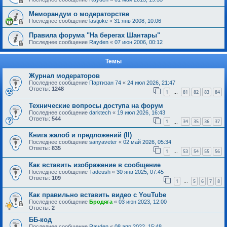
Меморандум о модераторстве
Последнее сообщение
lastjoke
«
31 янв 2008, 10:06
Правила форума "На берегах Шантары"
Последнее сообщение
Rayden
«
07 июн 2006, 00:12
Темы
Журнал модераторов
Последнее сообщение
Партизан 74
«
24 июл 2026, 21:47
Ответы:
1248
1
81
82
83
84
…
Технические вопросы доступа на форум
Последнее сообщение
darktech
«
19 июл 2026, 16:43
Ответы:
544
1
34
35
36
37
…
Книга жалоб и предложений (II)
Последнее сообщение
sanyaveter
«
02 май 2026, 05:34
Ответы:
835
1
53
54
55
56
…
Как вставить изображение в сообщение
Последнее сообщение
Tadeush
«
30 янв 2025, 07:45
Ответы:
109
1
5
6
7
8
…
Как правильно вставить видео с YouTube
Последнее сообщение
Бродяга
«
03 июн 2023, 12:00
Ответы:
2
ББ-код
Последнее сообщение
Rayden
«
08 апр 2022, 15:48