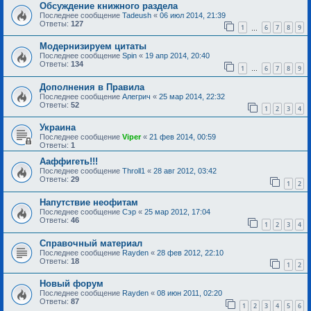
Обсуждение книжного раздела
Последнее сообщение
Tadeush
«
06 июл 2014, 21:39
Ответы:
127
1
6
7
8
9
…
Модернизируем цитаты
Последнее сообщение
Spin
«
19 апр 2014, 20:40
Ответы:
134
1
6
7
8
9
…
Дополнения в Правила
Последнее сообщение
Алегрич
«
25 мар 2014, 22:32
Ответы:
52
1
2
3
4
Украина
Последнее сообщение
Viper
«
21 фев 2014, 00:59
Ответы:
1
Ааффигеть!!!
Последнее сообщение
Throll1
«
28 авг 2012, 03:42
Ответы:
29
1
2
Напутствие неофитам
Последнее сообщение
Сэр
«
25 мар 2012, 17:04
Ответы:
46
1
2
3
4
Справочный материал
Последнее сообщение
Rayden
«
28 фев 2012, 22:10
Ответы:
18
1
2
Новый форум
Последнее сообщение
Rayden
«
08 июн 2011, 02:20
Ответы:
87
1
2
3
4
5
6