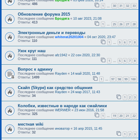
Последнее сообщение
Бродяга
«
03 фев 2026, 18:14
Ответы:
486
1
30
31
32
33
…
Обновление форума 2015
Последнее сообщение
Бродяга
«
10 авг 2023, 21:08
Ответы:
413
1
25
26
27
28
…
Электронные деньги и переводы
Последнее сообщение
whiterat20201004
«
04 окт 2020, 23:47
Ответы:
110
1
5
6
7
8
…
Узок круг наш
Последнее сообщение
afz1942
«
22 сен 2020, 22:30
Ответы:
111
1
5
6
7
8
…
Вопрос к админу
Последнее сообщение
Rayden
«
14 май 2020, 11:48
Ответы:
1499
1
97
98
99
100
…
Скайп (Skype) как средство общения
Последнее сообщение
Rayden
«
24 мар 2017, 11:43
Ответы:
34
1
2
3
Колобки, известные в народе как смайлики
Последнее сообщение
WERWER
«
23 июн 2016, 21:58
Ответы:
325
1
19
20
21
22
…
местная wiki
Последнее сообщение
иноватор
«
16 апр 2015, 11:45
Ответы:
32
1
2
3