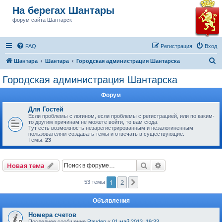
На берегах Шантары
форум сайта Шантарск
FAQ
Регистрация
Вход
П
Шантара
Шантара
Городская администрация Шантарска
о
Городская администрация Шантарска
и
Форум
с
к
Для Гостей
Если проблемы с логином, если проблемы с регистрацией, или по каким-
то другим причинам не можете войти, то вам сюда.
Тут есть возможность незарегистрированным и незалогиненным
пользователям создавать темы и отвечать в существующие.
Темы:
23
Поиск
Расширенный пои
Новая тема
1
2
След.
53 темы
Объявления
Номера счетов
Последнее сообщение
Rayden
«
01 май 2013, 19:33