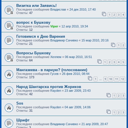
Визитка или Заявись!
Последнее сообщение
Владислав
«
24 дек 2010, 17:40
Ответы:
47
1
2
3
4
вопрос к Бушкову
Последнее сообщение
Viper
«
12 апр 2010, 19:34
Ответы:
12
Готовимся к Дню Варения
Последнее сообщение
Владимир Сачивко
«
15 мар 2010, 20:16
Ответы:
21
1
2
Вопросы Бушкову
Последнее сообщение
Хеллем
«
06 мар 2010, 16:51
Ответы:
64
1
2
3
4
5
Мангазеева - в парную? (голосование)
Последнее сообщение
Гусев
«
26 фев 2010, 08:44
Ответы:
173
1
9
10
11
12
…
Народ Шантарска против Жориков
Последнее сообщение
Rayden
«
23 авг 2009, 23:43
Ответы:
42
1
2
3
Sоs
Последнее сообщение
Rayden
«
04 авг 2009, 14:06
Ответы:
31
1
2
3
Шрифт
Последнее сообщение
Владимир Сачивко
«
21 апр 2009, 20:47
Ответы:
3