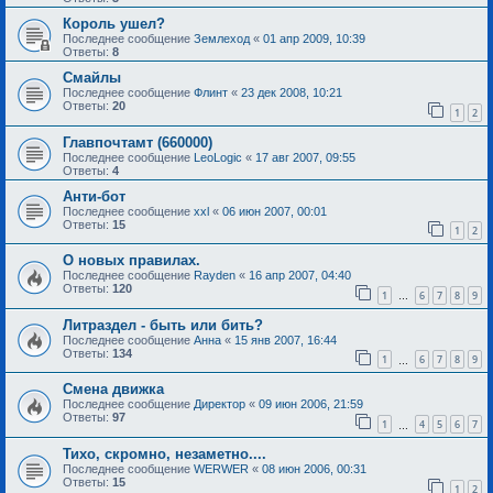
Король ушел?
Последнее сообщение
Землеход
«
01 апр 2009, 10:39
Ответы:
8
Смайлы
Последнее сообщение
Флинт
«
23 дек 2008, 10:21
Ответы:
20
1
2
Главпочтамт (660000)
Последнее сообщение
LeoLogic
«
17 авг 2007, 09:55
Ответы:
4
Анти-бот
Последнее сообщение
xxl
«
06 июн 2007, 00:01
Ответы:
15
1
2
О новых правилах.
Последнее сообщение
Rayden
«
16 апр 2007, 04:40
Ответы:
120
1
6
7
8
9
…
Литраздел - быть или бить?
Последнее сообщение
Анна
«
15 янв 2007, 16:44
Ответы:
134
1
6
7
8
9
…
Смена движка
Последнее сообщение
Директор
«
09 июн 2006, 21:59
Ответы:
97
1
4
5
6
7
…
Тихо, скромно, незаметно....
Последнее сообщение
WERWER
«
08 июн 2006, 00:31
Ответы:
15
1
2