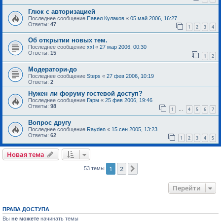
Глюк с авторизацией
Последнее сообщение
Павел Кулаков
«
05 май 2006, 16:27
Ответы:
47
1
2
3
4
Об открытии новых тем.
Последнее сообщение
xxl
«
27 мар 2006, 00:30
Ответы:
15
1
2
Модератори-до
Последнее сообщение
Steps
«
27 фев 2006, 10:19
Ответы:
2
Нужен ли форуму гостевой доступ?
Последнее сообщение
Гарм
«
25 фев 2006, 19:46
Ответы:
98
1
4
5
6
7
…
Вопрос другу
Последнее сообщение
Rayden
«
15 сен 2005, 13:23
Ответы:
62
1
2
3
4
5
Новая тема
1
2
След.
53 темы
Перейти
ПРАВА ДОСТУПА
Вы
не можете
начинать темы