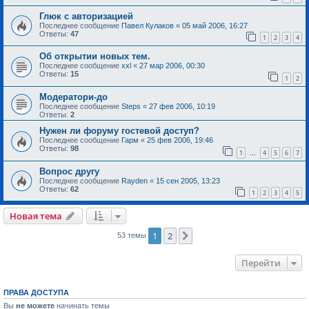
Глюк с авторизацией
Последнее сообщение
Павел Кулаков
«
05 май 2006, 16:27
Ответы:
47
1
2
3
4
Об открытии новых тем.
Последнее сообщение
xxl
«
27 мар 2006, 00:30
Ответы:
15
1
2
Модератори-до
Последнее сообщение
Steps
«
27 фев 2006, 10:19
Ответы:
2
Нужен ли форуму гостевой доступ?
Последнее сообщение
Гарм
«
25 фев 2006, 19:46
Ответы:
98
1
4
5
6
7
…
Вопрос другу
Последнее сообщение
Rayden
«
15 сен 2005, 13:23
Ответы:
62
1
2
3
4
5
Новая тема
1
2
След.
53 темы
Перейти
ПРАВА ДОСТУПА
Вы
не можете
начинать темы