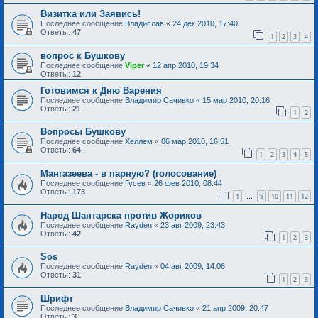
Визитка или Заявись!
Последнее сообщение
Владислав
«
24 дек 2010, 17:40
Ответы:
47
1
2
3
4
вопрос к Бушкову
Последнее сообщение
Viper
«
12 апр 2010, 19:34
Ответы:
12
Готовимся к Дню Варения
Последнее сообщение
Владимир Сачивко
«
15 мар 2010, 20:16
Ответы:
21
1
2
Вопросы Бушкову
Последнее сообщение
Хеллем
«
06 мар 2010, 16:51
Ответы:
64
1
2
3
4
5
Мангазеева - в парную? (голосование)
Последнее сообщение
Гусев
«
26 фев 2010, 08:44
Ответы:
173
1
9
10
11
12
…
Народ Шантарска против Жориков
Последнее сообщение
Rayden
«
23 авг 2009, 23:43
Ответы:
42
1
2
3
Sоs
Последнее сообщение
Rayden
«
04 авг 2009, 14:06
Ответы:
31
1
2
3
Шрифт
Последнее сообщение
Владимир Сачивко
«
21 апр 2009, 20:47
Ответы:
3