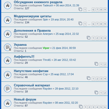
Обсуждение книжного раздела
Последнее сообщение
Tadeush
«
06 июл 2014, 21:39
Ответы:
127
1
6
7
8
9
…
Модернизируем цитаты
Последнее сообщение
Spin
«
19 апр 2014, 20:40
Ответы:
134
1
6
7
8
9
…
Дополнения в Правила
Последнее сообщение
Алегрич
«
25 мар 2014, 22:32
Ответы:
52
1
2
3
4
Украина
Последнее сообщение
Viper
«
21 фев 2014, 00:59
Ответы:
1
Ааффигеть!!!
Последнее сообщение
Throll1
«
28 авг 2012, 03:42
Ответы:
29
1
2
Напутствие неофитам
Последнее сообщение
Сэр
«
25 мар 2012, 17:04
Ответы:
46
1
2
3
4
Справочный материал
Последнее сообщение
Rayden
«
28 фев 2012, 22:10
Ответы:
18
1
2
Новый форум
Последнее сообщение
Rayden
«
08 июн 2011, 02:20
Ответы:
87
1
2
3
4
5
6