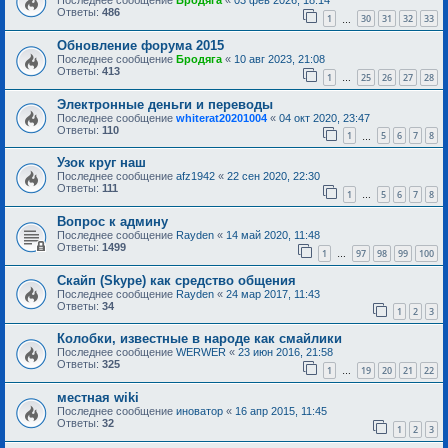
Последнее сообщение
Бродяга
«
03 фев 2026, 18:14
Ответы:
486
1
30
31
32
33
…
Обновление форума 2015
Последнее сообщение
Бродяга
«
10 авг 2023, 21:08
Ответы:
413
1
25
26
27
28
…
Электронные деньги и переводы
Последнее сообщение
whiterat20201004
«
04 окт 2020, 23:47
Ответы:
110
1
5
6
7
8
…
Узок круг наш
Последнее сообщение
afz1942
«
22 сен 2020, 22:30
Ответы:
111
1
5
6
7
8
…
Вопрос к админу
Последнее сообщение
Rayden
«
14 май 2020, 11:48
Ответы:
1499
1
97
98
99
100
…
Скайп (Skype) как средство общения
Последнее сообщение
Rayden
«
24 мар 2017, 11:43
Ответы:
34
1
2
3
Колобки, известные в народе как смайлики
Последнее сообщение
WERWER
«
23 июн 2016, 21:58
Ответы:
325
1
19
20
21
22
…
местная wiki
Последнее сообщение
иноватор
«
16 апр 2015, 11:45
Ответы:
32
1
2
3