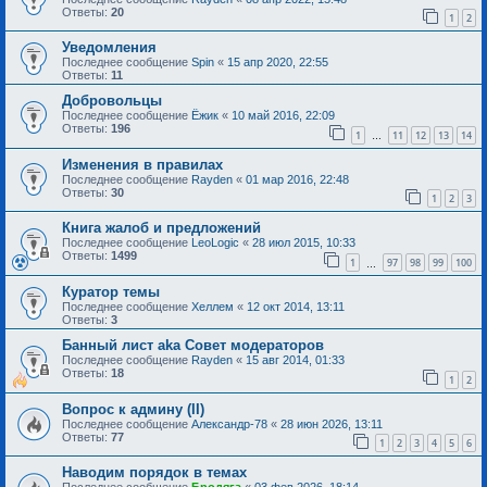
Ответы:
20
1
2
Уведомления
Последнее сообщение
Spin
«
15 апр 2020, 22:55
Ответы:
11
Добровольцы
Последнее сообщение
Ёжик
«
10 май 2016, 22:09
Ответы:
196
1
11
12
13
14
…
Изменения в правилах
Последнее сообщение
Rayden
«
01 мар 2016, 22:48
Ответы:
30
1
2
3
Книга жалоб и предложений
Последнее сообщение
LeoLogic
«
28 июл 2015, 10:33
Ответы:
1499
1
97
98
99
100
…
Куратор темы
Последнее сообщение
Хеллем
«
12 окт 2014, 13:11
Ответы:
3
Банный лист aka Совет модераторов
Последнее сообщение
Rayden
«
15 авг 2014, 01:33
Ответы:
18
1
2
Вопрос к админу (II)
Последнее сообщение
Александр-78
«
28 июн 2026, 13:11
Ответы:
77
1
2
3
4
5
6
Наводим порядок в темах