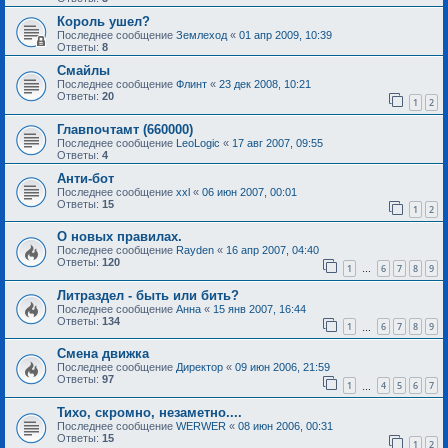
Король ушел?
Последнее сообщение
Землеход
«
01 апр 2009, 10:39
Ответы:
8
Смайлы
Последнее сообщение
Флинт
«
23 дек 2008, 10:21
Ответы:
20
1
2
Главпочтамт (660000)
Последнее сообщение
LeoLogic
«
17 авг 2007, 09:55
Ответы:
4
Анти-бот
Последнее сообщение
xxl
«
06 июн 2007, 00:01
Ответы:
15
1
2
О новых правилах.
Последнее сообщение
Rayden
«
16 апр 2007, 04:40
Ответы:
120
1
6
7
8
9
…
Литраздел - быть или бить?
Последнее сообщение
Анна
«
15 янв 2007, 16:44
Ответы:
134
1
6
7
8
9
…
Смена движка
Последнее сообщение
Директор
«
09 июн 2006, 21:59
Ответы:
97
1
4
5
6
7
…
Тихо, скромно, незаметно....
Последнее сообщение
WERWER
«
08 июн 2006, 00:31
Ответы:
15
1
2