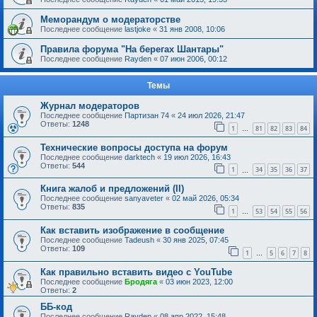
Меморандум о модераторстве
Последнее сообщение
lastjoke
«
31 янв 2008, 10:06
Правила форума "На берегах Шантары"
Последнее сообщение
Rayden
«
07 июн 2006, 00:12
Темы
Журнал модераторов
Последнее сообщение
Партизан 74
«
24 июл 2026, 21:47
Ответы:
1248
1
81
82
83
84
…
Технические вопросы доступа на форум
Последнее сообщение
darktech
«
19 июл 2026, 16:43
Ответы:
544
1
34
35
36
37
…
Книга жалоб и предложений (II)
Последнее сообщение
sanyaveter
«
02 май 2026, 05:34
Ответы:
835
1
53
54
55
56
…
Как вставить изображение в сообщение
Последнее сообщение
Tadeush
«
30 янв 2025, 07:45
Ответы:
109
1
5
6
7
8
…
Как правильно вставить видео с YouTube
Последнее сообщение
Бродяга
«
03 июн 2023, 12:00
Ответы:
2
ББ-код
Последнее сообщение
Rayden
«
08 апр 2022, 15:48