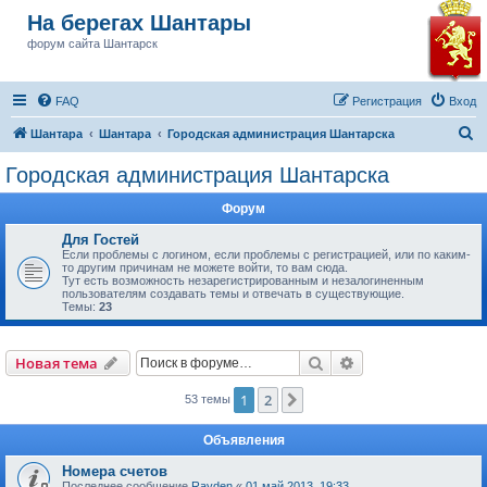
На берегах Шантары
форум сайта Шантарск
FAQ
Регистрация
Вход
П
Шантара
Шантара
Городская администрация Шантарска
о
Городская администрация Шантарска
и
Форум
с
к
Для Гостей
Если проблемы с логином, если проблемы с регистрацией, или по каким-
то другим причинам не можете войти, то вам сюда.
Тут есть возможность незарегистрированным и незалогиненным
пользователям создавать темы и отвечать в существующие.
Темы:
23
Поиск
Расширенный пои
Новая тема
1
2
След.
53 темы
Объявления
Номера счетов
Последнее сообщение
Rayden
«
01 май 2013, 19:33