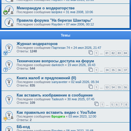
Меморандум о модераторстве
Последнее сообщение
lastjoke
«
31 янв 2008, 10:06
Правила форума "На берегах Шантары"
Последнее сообщение
Rayden
«
07 июн 2006, 00:12
Темы
Журнал модераторов
Последнее сообщение
Партизан 74
«
24 июл 2026, 21:47
Ответы:
1248
1
81
82
83
84
…
Технические вопросы доступа на форум
Последнее сообщение
darktech
«
19 июл 2026, 16:43
Ответы:
544
1
34
35
36
37
…
Книга жалоб и предложений (II)
Последнее сообщение
sanyaveter
«
02 май 2026, 05:34
Ответы:
835
1
53
54
55
56
…
Как вставить изображение в сообщение
Последнее сообщение
Tadeush
«
30 янв 2025, 07:45
Ответы:
109
1
5
6
7
8
…
Как правильно вставить видео с YouTube
Последнее сообщение
Бродяга
«
03 июн 2023, 12:00
Ответы:
2
ББ-код
Последнее сообщение
Rayden
«
08 апр 2022, 15:48