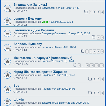
Визитка или Заявись!
Последнее сообщение
Владислав
«
24 дек 2010, 17:40
Ответы:
47
1
2
3
4
вопрос к Бушкову
Последнее сообщение
Viper
«
12 апр 2010, 19:34
Ответы:
12
Готовимся к Дню Варения
Последнее сообщение
Владимир Сачивко
«
15 мар 2010, 20:16
Ответы:
21
1
2
Вопросы Бушкову
Последнее сообщение
Хеллем
«
06 мар 2010, 16:51
Ответы:
64
1
2
3
4
5
Мангазеева - в парную? (голосование)
Последнее сообщение
Гусев
«
26 фев 2010, 08:44
Ответы:
173
1
9
10
11
12
…
Народ Шантарска против Жориков
Последнее сообщение
Rayden
«
23 авг 2009, 23:43
Ответы:
42
1
2
3
Sоs
Последнее сообщение
Rayden
«
04 авг 2009, 14:06
Ответы:
31
1
2
3
Шрифт
Последнее сообщение
Владимир Сачивко
«
21 апр 2009, 20:47
Ответы:
3