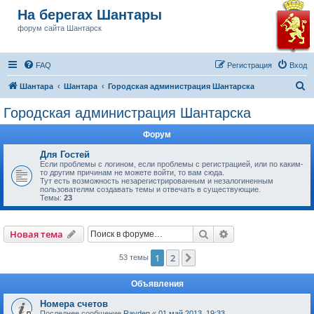
На берегах Шантары
форум сайта Шантарск
FAQ
Регистрация
Вход
П
Шантара
Шантара
Городская администрация Шантарска
о
Городская администрация Шантарска
и
Форум
с
к
Для Гостей
Если проблемы с логином, если проблемы с регистрацией, или по каким-
то другим причинам не можете войти, то вам сюда.
Тут есть возможность незарегистрированным и незалогиненным
пользователям создавать темы и отвечать в существующие.
Темы:
23
Поиск
Расширенный пои
Новая тема
1
2
След.
53 темы
Объявления
Номера счетов
Последнее сообщение
Rayden
«
01 май 2013, 19:33