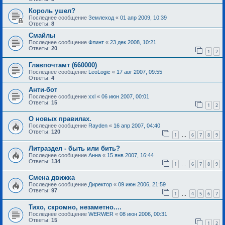
Король ушел?
Последнее сообщение
Землеход
«
01 апр 2009, 10:39
Ответы:
8
Смайлы
Последнее сообщение
Флинт
«
23 дек 2008, 10:21
Ответы:
20
1
2
Главпочтамт (660000)
Последнее сообщение
LeoLogic
«
17 авг 2007, 09:55
Ответы:
4
Анти-бот
Последнее сообщение
xxl
«
06 июн 2007, 00:01
Ответы:
15
1
2
О новых правилах.
Последнее сообщение
Rayden
«
16 апр 2007, 04:40
Ответы:
120
1
6
7
8
9
…
Литраздел - быть или бить?
Последнее сообщение
Анна
«
15 янв 2007, 16:44
Ответы:
134
1
6
7
8
9
…
Смена движка
Последнее сообщение
Директор
«
09 июн 2006, 21:59
Ответы:
97
1
4
5
6
7
…
Тихо, скромно, незаметно....
Последнее сообщение
WERWER
«
08 июн 2006, 00:31
Ответы:
15
1
2