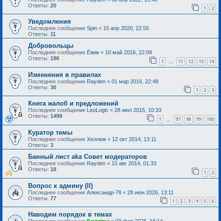
Ответы:
20
1
2
Уведомления
Последнее сообщение
Spin
«
15 апр 2020, 22:55
Ответы:
11
Добровольцы
Последнее сообщение
Ёжик
«
10 май 2016, 22:09
Ответы:
196
1
11
12
13
14
…
Изменения в правилах
Последнее сообщение
Rayden
«
01 мар 2016, 22:48
Ответы:
30
1
2
3
Книга жалоб и предложений
Последнее сообщение
LeoLogic
«
28 июл 2015, 10:33
Ответы:
1499
1
97
98
99
100
…
Куратор темы
Последнее сообщение
Хеллем
«
12 окт 2014, 13:11
Ответы:
3
Банный лист aka Совет модераторов
Последнее сообщение
Rayden
«
15 авг 2014, 01:33
Ответы:
18
1
2
Вопрос к админу (II)
Последнее сообщение
Александр-78
«
28 июн 2026, 13:11
Ответы:
77
1
2
3
4
5
6
Наводим порядок в темах