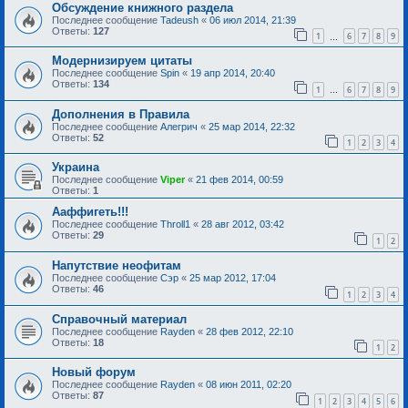
Обсуждение книжного раздела
Последнее сообщение
Tadeush
«
06 июл 2014, 21:39
Ответы:
127
1
6
7
8
9
…
Модернизируем цитаты
Последнее сообщение
Spin
«
19 апр 2014, 20:40
Ответы:
134
1
6
7
8
9
…
Дополнения в Правила
Последнее сообщение
Алегрич
«
25 мар 2014, 22:32
Ответы:
52
1
2
3
4
Украина
Последнее сообщение
Viper
«
21 фев 2014, 00:59
Ответы:
1
Ааффигеть!!!
Последнее сообщение
Throll1
«
28 авг 2012, 03:42
Ответы:
29
1
2
Напутствие неофитам
Последнее сообщение
Сэр
«
25 мар 2012, 17:04
Ответы:
46
1
2
3
4
Справочный материал
Последнее сообщение
Rayden
«
28 фев 2012, 22:10
Ответы:
18
1
2
Новый форум
Последнее сообщение
Rayden
«
08 июн 2011, 02:20
Ответы:
87
1
2
3
4
5
6