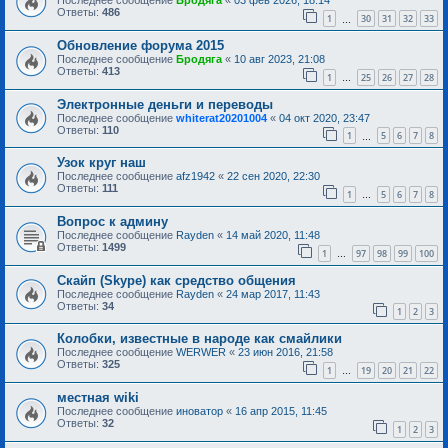
Последнее сообщение
Бродяга
«
03 фев 2026, 18:14
Ответы:
486
1
30
31
32
33
…
Обновление форума 2015
Последнее сообщение
Бродяга
«
10 авг 2023, 21:08
Ответы:
413
1
25
26
27
28
…
Электронные деньги и переводы
Последнее сообщение
whiterat20201004
«
04 окт 2020, 23:47
Ответы:
110
1
5
6
7
8
…
Узок круг наш
Последнее сообщение
afz1942
«
22 сен 2020, 22:30
Ответы:
111
1
5
6
7
8
…
Вопрос к админу
Последнее сообщение
Rayden
«
14 май 2020, 11:48
Ответы:
1499
1
97
98
99
100
…
Скайп (Skype) как средство общения
Последнее сообщение
Rayden
«
24 мар 2017, 11:43
Ответы:
34
1
2
3
Колобки, известные в народе как смайлики
Последнее сообщение
WERWER
«
23 июн 2016, 21:58
Ответы:
325
1
19
20
21
22
…
местная wiki
Последнее сообщение
иноватор
«
16 апр 2015, 11:45
Ответы:
32
1
2
3