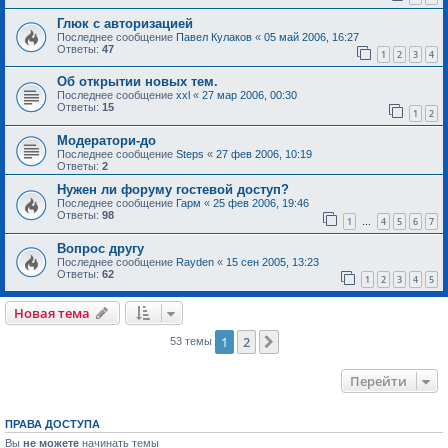
Глюк с авторизацией
Последнее сообщение
Павел Кулаков
«
05 май 2006, 16:27
Ответы:
47
1
2
3
4
Об открытии новых тем.
Последнее сообщение
xxl
«
27 мар 2006, 00:30
Ответы:
15
1
2
Модератори-до
Последнее сообщение
Steps
«
27 фев 2006, 10:19
Ответы:
2
Нужен ли форуму гостевой доступ?
Последнее сообщение
Гарм
«
25 фев 2006, 19:46
Ответы:
98
1
4
5
6
7
…
Вопрос другу
Последнее сообщение
Rayden
«
15 сен 2005, 13:23
Ответы:
62
1
2
3
4
5
Новая тема
1
2
След.
53 темы
Перейти
ПРАВА ДОСТУПА
Вы
не можете
начинать темы