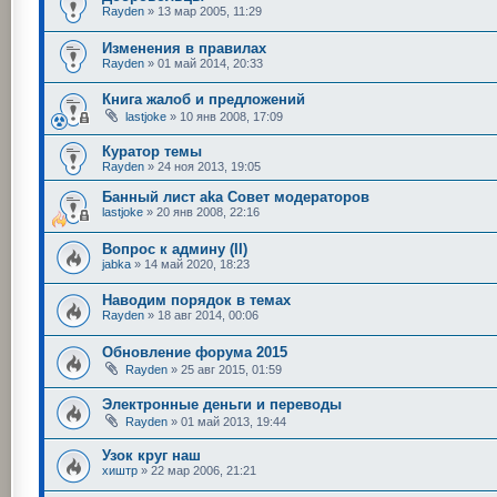
Rayden
»
13 мар 2005, 11:29
Изменения в правилах
Rayden
»
01 май 2014, 20:33
Книга жалоб и предложений
lastjoke
»
10 янв 2008, 17:09
Куратор темы
Rayden
»
24 ноя 2013, 19:05
Банный лист aka Совет модераторов
lastjoke
»
20 янв 2008, 22:16
Вопрос к админу (II)
jabka
»
14 май 2020, 18:23
Наводим порядок в темах
Rayden
»
18 авг 2014, 00:06
Обновление форума 2015
Rayden
»
25 авг 2015, 01:59
Электронные деньги и переводы
Rayden
»
01 май 2013, 19:44
Узок круг наш
хиштр
»
22 мар 2006, 21:21