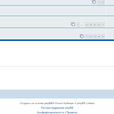
1
2
1
3
4
5
6
7
…
1
2
3
4
5
Создано на основе
phpBB
® Forum Software © phpBB Limited
Русская поддержка phpBB
Конфиденциальность
|
Правила