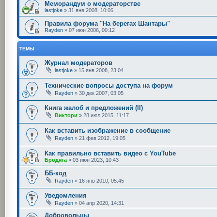
Меморандум о модераторстве
lastjoke
»
31 янв 2008, 10:06
Правила форума "На берегах Шантары"
Rayden
»
07 июн 2006, 00:12
ТЕМЫ
Журнал модераторов
lastjoke
»
15 янв 2008, 23:04
Технические вопросы доступа на форум
Rayden
»
30 дек 2007, 03:05
Книга жалоб и предложений (II)
Виктори
»
28 июл 2015, 11:17
Как вставить изображение в сообщение
Rayden
»
21 фев 2012, 19:05
Как правильно вставить видео с YouTube
Бродяга
»
03 июн 2023, 10:43
ББ-код
Rayden
»
16 янв 2010, 05:45
Уведомления
Rayden
»
04 апр 2020, 14:31
Добровольцы