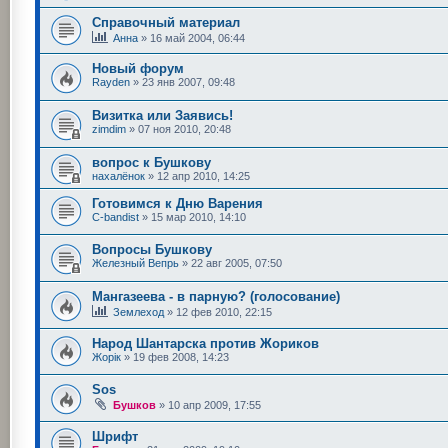
Справочный материал
Анна
»
16 май 2004, 06:44
Новый форум
Rayden
»
23 янв 2007, 09:48
Визитка или Заявись!
zimdim
»
07 ноя 2010, 20:48
вопрос к Бушкову
нахалёнок
»
12 апр 2010, 14:25
Готовимся к Дню Варения
C-bandist
»
15 мар 2010, 14:10
Вопросы Бушкову
Железный Вепрь
»
22 авг 2005, 07:50
Мангазеева - в парную? (голосование)
Землеход
»
12 фев 2010, 22:15
Народ Шантарска против Жориков
Жорік
»
19 фев 2008, 14:23
Sоs
Бушков
»
10 апр 2009, 17:55
Шрифт