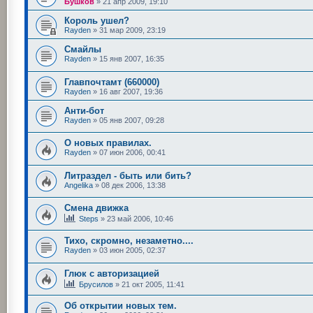
Бушков
»
21 апр 2009, 19:10
Король ушел?
Rayden
»
31 мар 2009, 23:19
Смайлы
Rayden
»
15 янв 2007, 16:35
Главпочтамт (660000)
Rayden
»
16 авг 2007, 19:36
Анти-бот
Rayden
»
05 янв 2007, 09:28
О новых правилах.
Rayden
»
07 июн 2006, 00:41
Литраздел - быть или бить?
Angelika
»
08 дек 2006, 13:38
Смена движка
Steps
»
23 май 2006, 10:46
Тихо, скромно, незаметно....
Rayden
»
03 июн 2005, 02:37
Глюк с авторизацией
Брусилов
»
21 окт 2005, 11:41
Об открытии новых тем.