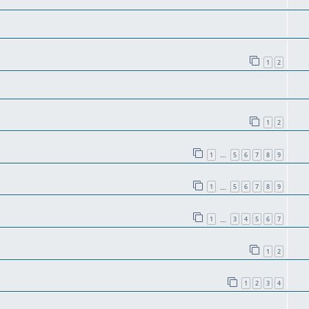
1
2
1
2
1
5
6
7
8
9
…
1
5
6
7
8
9
…
1
3
4
5
6
7
…
1
2
1
2
3
4