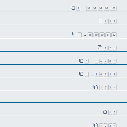
1
96
97
98
99
100
…
1
2
3
1
18
19
20
21
22
…
1
2
3
1
5
6
7
8
9
…
1
5
6
7
8
9
…
1
2
3
4
1
2
1
2
3
4