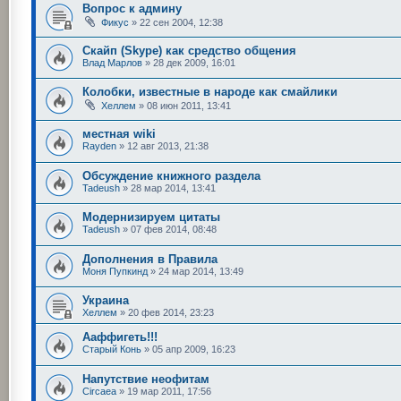
Вопрос к админу
Фикус
»
22 сен 2004, 12:38
Скайп (Skype) как средство общения
Влад Марлов
»
28 дек 2009, 16:01
Колобки, известные в народе как смайлики
Хеллем
»
08 июн 2011, 13:41
местная wiki
Rayden
»
12 авг 2013, 21:38
Обсуждение книжного раздела
Tadeush
»
28 мар 2014, 13:41
Модернизируем цитаты
Tadeush
»
07 фев 2014, 08:48
Дополнения в Правила
Моня Пупкинд
»
24 мар 2014, 13:49
Украина
Хеллем
»
20 фев 2014, 23:23
Ааффигеть!!!
Старый Конь
»
05 апр 2009, 16:23
Напутствие неофитам
Circaea
»
19 мар 2011, 17:56