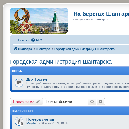
На берегах Шанта
форум сайта Шантарск
Ссылки
FAQ
Шантара
Шантара
Городская администрация Шантарска
Городская администрация Шантарска
ФОРУМ
Для Гостей
Если проблемы с логином, если проблемы с регистрацией, или по ка
Тут есть возможность незарегистрированным и незалогиненным пол
Поиск
Расширенный
Новая тема
ОБЪЯВЛЕНИЯ
Номера счетов
Rayden
»
01 май 2013, 19:33