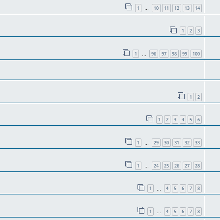
1
10
11
12
13
14
…
1
2
3
1
96
97
98
99
100
…
1
2
1
2
3
4
5
6
1
29
30
31
32
33
…
1
24
25
26
27
28
…
1
4
5
6
7
8
…
1
4
5
6
7
8
…