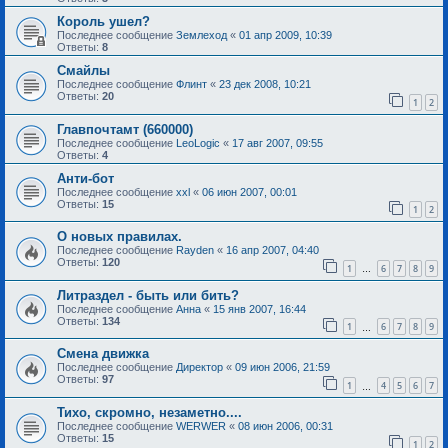
Король ушел?
Последнее сообщение
Землеход
«
01 апр 2009, 10:39
Ответы:
8
Смайлы
Последнее сообщение
Флинт
«
23 дек 2008, 10:21
Ответы:
20
1
2
Главпочтамт (660000)
Последнее сообщение
LeoLogic
«
17 авг 2007, 09:55
Ответы:
4
Анти-бот
Последнее сообщение
xxl
«
06 июн 2007, 00:01
Ответы:
15
1
2
О новых правилах.
Последнее сообщение
Rayden
«
16 апр 2007, 04:40
Ответы:
120
1
6
7
8
9
…
Литраздел - быть или бить?
Последнее сообщение
Анна
«
15 янв 2007, 16:44
Ответы:
134
1
6
7
8
9
…
Смена движка
Последнее сообщение
Директор
«
09 июн 2006, 21:59
Ответы:
97
1
4
5
6
7
…
Тихо, скромно, незаметно....
Последнее сообщение
WERWER
«
08 июн 2006, 00:31
Ответы:
15
1
2