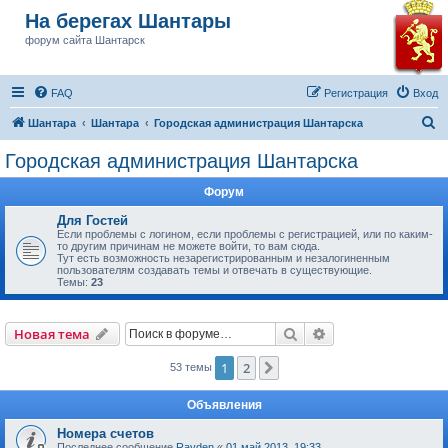
На берегах Шантары
форум сайта Шантарск
FAQ
Регистрация
Вход
П
Шантара
Шантара
Городская администрация Шантарска
о
Городская администрация Шантарска
и
Форум
с
к
Для Гостей
Если проблемы с логином, если проблемы с регистрацией, или по каким-
то другим причинам не можете войти, то вам сюда.
Тут есть возможность незарегистрированным и незалогиненным
пользователям создавать темы и отвечать в существующие.
Темы:
23
Поиск
Расширенный пои
Новая тема
1
2
След.
53 темы
Объявления
Номера счетов
Последнее сообщение
Rayden
«
01 май 2013, 19:33