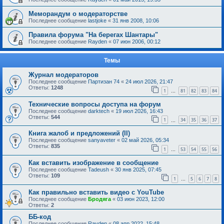
Меморандум о модераторстве
Последнее сообщение
lastjoke
«
31 янв 2008, 10:06
Правила форума "На берегах Шантары"
Последнее сообщение
Rayden
«
07 июн 2006, 00:12
Темы
Журнал модераторов
Последнее сообщение
Партизан 74
«
24 июл 2026, 21:47
Ответы:
1248
1
81
82
83
84
…
Технические вопросы доступа на форум
Последнее сообщение
darktech
«
19 июл 2026, 16:43
Ответы:
544
1
34
35
36
37
…
Книга жалоб и предложений (II)
Последнее сообщение
sanyaveter
«
02 май 2026, 05:34
Ответы:
835
1
53
54
55
56
…
Как вставить изображение в сообщение
Последнее сообщение
Tadeush
«
30 янв 2025, 07:45
Ответы:
109
1
5
6
7
8
…
Как правильно вставить видео с YouTube
Последнее сообщение
Бродяга
«
03 июн 2023, 12:00
Ответы:
2
ББ-код
Последнее сообщение
Rayden
«
08 апр 2022, 15:48