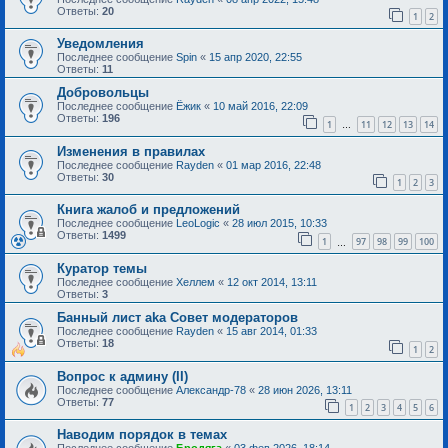
Ответы:
20
1
2
Уведомления
Последнее сообщение
Spin
«
15 апр 2020, 22:55
Ответы:
11
Добровольцы
Последнее сообщение
Ёжик
«
10 май 2016, 22:09
Ответы:
196
1
11
12
13
14
…
Изменения в правилах
Последнее сообщение
Rayden
«
01 мар 2016, 22:48
Ответы:
30
1
2
3
Книга жалоб и предложений
Последнее сообщение
LeoLogic
«
28 июл 2015, 10:33
Ответы:
1499
1
97
98
99
100
…
Куратор темы
Последнее сообщение
Хеллем
«
12 окт 2014, 13:11
Ответы:
3
Банный лист aka Совет модераторов
Последнее сообщение
Rayden
«
15 авг 2014, 01:33
Ответы:
18
1
2
Вопрос к админу (II)
Последнее сообщение
Александр-78
«
28 июн 2026, 13:11
Ответы:
77
1
2
3
4
5
6
Наводим порядок в темах