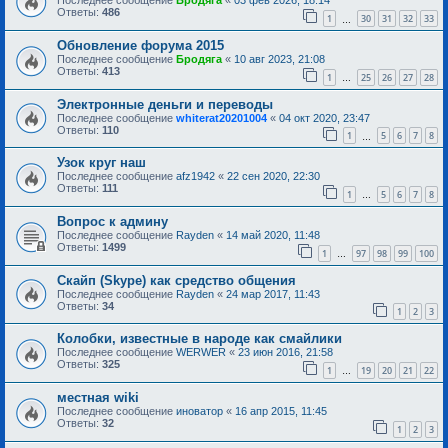
Последнее сообщение
Бродяга
«
03 фев 2026, 18:14
Ответы:
486
1
30
31
32
33
…
Обновление форума 2015
Последнее сообщение
Бродяга
«
10 авг 2023, 21:08
Ответы:
413
1
25
26
27
28
…
Электронные деньги и переводы
Последнее сообщение
whiterat20201004
«
04 окт 2020, 23:47
Ответы:
110
1
5
6
7
8
…
Узок круг наш
Последнее сообщение
afz1942
«
22 сен 2020, 22:30
Ответы:
111
1
5
6
7
8
…
Вопрос к админу
Последнее сообщение
Rayden
«
14 май 2020, 11:48
Ответы:
1499
1
97
98
99
100
…
Скайп (Skype) как средство общения
Последнее сообщение
Rayden
«
24 мар 2017, 11:43
Ответы:
34
1
2
3
Колобки, известные в народе как смайлики
Последнее сообщение
WERWER
«
23 июн 2016, 21:58
Ответы:
325
1
19
20
21
22
…
местная wiki
Последнее сообщение
иноватор
«
16 апр 2015, 11:45
Ответы:
32
1
2
3