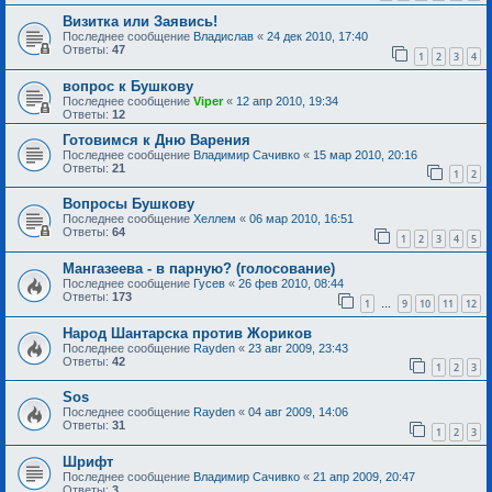
Визитка или Заявись!
Последнее сообщение
Владислав
«
24 дек 2010, 17:40
Ответы:
47
1
2
3
4
вопрос к Бушкову
Последнее сообщение
Viper
«
12 апр 2010, 19:34
Ответы:
12
Готовимся к Дню Варения
Последнее сообщение
Владимир Сачивко
«
15 мар 2010, 20:16
Ответы:
21
1
2
Вопросы Бушкову
Последнее сообщение
Хеллем
«
06 мар 2010, 16:51
Ответы:
64
1
2
3
4
5
Мангазеева - в парную? (голосование)
Последнее сообщение
Гусев
«
26 фев 2010, 08:44
Ответы:
173
1
9
10
11
12
…
Народ Шантарска против Жориков
Последнее сообщение
Rayden
«
23 авг 2009, 23:43
Ответы:
42
1
2
3
Sоs
Последнее сообщение
Rayden
«
04 авг 2009, 14:06
Ответы:
31
1
2
3
Шрифт
Последнее сообщение
Владимир Сачивко
«
21 апр 2009, 20:47
Ответы:
3