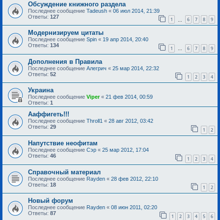
Обсуждение книжного раздела
Последнее сообщение
Tadeush
«
06 июл 2014, 21:39
Ответы:
127
1
6
7
8
9
…
Модернизируем цитаты
Последнее сообщение
Spin
«
19 апр 2014, 20:40
Ответы:
134
1
6
7
8
9
…
Дополнения в Правила
Последнее сообщение
Алегрич
«
25 мар 2014, 22:32
Ответы:
52
1
2
3
4
Украина
Последнее сообщение
Viper
«
21 фев 2014, 00:59
Ответы:
1
Ааффигеть!!!
Последнее сообщение
Throll1
«
28 авг 2012, 03:42
Ответы:
29
1
2
Напутствие неофитам
Последнее сообщение
Сэр
«
25 мар 2012, 17:04
Ответы:
46
1
2
3
4
Справочный материал
Последнее сообщение
Rayden
«
28 фев 2012, 22:10
Ответы:
18
1
2
Новый форум
Последнее сообщение
Rayden
«
08 июн 2011, 02:20
Ответы:
87
1
2
3
4
5
6