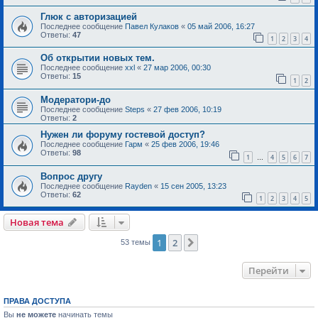
Глюк с авторизацией
Последнее сообщение
Павел Кулаков
«
05 май 2006, 16:27
Ответы:
47
1
2
3
4
Об открытии новых тем.
Последнее сообщение
xxl
«
27 мар 2006, 00:30
Ответы:
15
1
2
Модератори-до
Последнее сообщение
Steps
«
27 фев 2006, 10:19
Ответы:
2
Нужен ли форуму гостевой доступ?
Последнее сообщение
Гарм
«
25 фев 2006, 19:46
Ответы:
98
1
4
5
6
7
…
Вопрос другу
Последнее сообщение
Rayden
«
15 сен 2005, 13:23
Ответы:
62
1
2
3
4
5
Новая тема
1
2
След.
53 темы
Перейти
ПРАВА ДОСТУПА
Вы
не можете
начинать темы