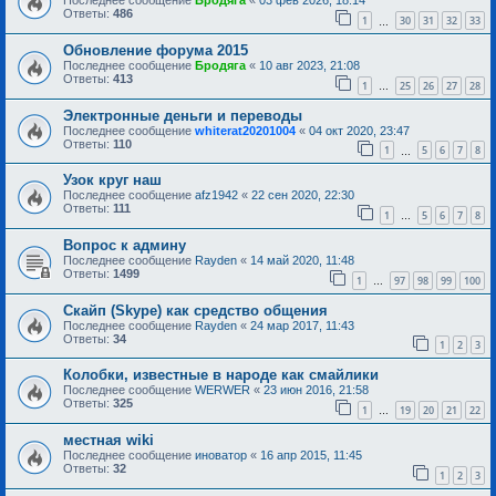
Последнее сообщение
Бродяга
«
03 фев 2026, 18:14
Ответы:
486
1
30
31
32
33
…
Обновление форума 2015
Последнее сообщение
Бродяга
«
10 авг 2023, 21:08
Ответы:
413
1
25
26
27
28
…
Электронные деньги и переводы
Последнее сообщение
whiterat20201004
«
04 окт 2020, 23:47
Ответы:
110
1
5
6
7
8
…
Узок круг наш
Последнее сообщение
afz1942
«
22 сен 2020, 22:30
Ответы:
111
1
5
6
7
8
…
Вопрос к админу
Последнее сообщение
Rayden
«
14 май 2020, 11:48
Ответы:
1499
1
97
98
99
100
…
Скайп (Skype) как средство общения
Последнее сообщение
Rayden
«
24 мар 2017, 11:43
Ответы:
34
1
2
3
Колобки, известные в народе как смайлики
Последнее сообщение
WERWER
«
23 июн 2016, 21:58
Ответы:
325
1
19
20
21
22
…
местная wiki
Последнее сообщение
иноватор
«
16 апр 2015, 11:45
Ответы:
32
1
2
3