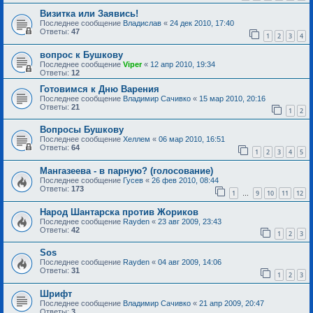
Визитка или Заявись!
Последнее сообщение
Владислав
«
24 дек 2010, 17:40
Ответы:
47
1
2
3
4
вопрос к Бушкову
Последнее сообщение
Viper
«
12 апр 2010, 19:34
Ответы:
12
Готовимся к Дню Варения
Последнее сообщение
Владимир Сачивко
«
15 мар 2010, 20:16
Ответы:
21
1
2
Вопросы Бушкову
Последнее сообщение
Хеллем
«
06 мар 2010, 16:51
Ответы:
64
1
2
3
4
5
Мангазеева - в парную? (голосование)
Последнее сообщение
Гусев
«
26 фев 2010, 08:44
Ответы:
173
1
9
10
11
12
…
Народ Шантарска против Жориков
Последнее сообщение
Rayden
«
23 авг 2009, 23:43
Ответы:
42
1
2
3
Sоs
Последнее сообщение
Rayden
«
04 авг 2009, 14:06
Ответы:
31
1
2
3
Шрифт
Последнее сообщение
Владимир Сачивко
«
21 апр 2009, 20:47
Ответы:
3