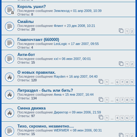
Король ушел?
Последнее сообщение
Землеход
«
01 апр 2009, 10:39
Ответы:
8
Смайлы
Последнее сообщение
Флинт
«
23 дек 2008, 10:21
Ответы:
20
1
2
Главпочтамт (660000)
Последнее сообщение
LeoLogic
«
17 авг 2007, 09:55
Ответы:
4
Анти-бот
Последнее сообщение
xxl
«
06 июн 2007, 00:01
Ответы:
15
1
2
О новых правилах.
Последнее сообщение
Rayden
«
16 апр 2007, 04:40
Ответы:
120
1
6
7
8
9
…
Литраздел - быть или бить?
Последнее сообщение
Анна
«
15 янв 2007, 16:44
Ответы:
134
1
6
7
8
9
…
Смена движка
Последнее сообщение
Директор
«
09 июн 2006, 21:59
Ответы:
97
1
4
5
6
7
…
Тихо, скромно, незаметно....
Последнее сообщение
WERWER
«
08 июн 2006, 00:31
Ответы:
15
1
2