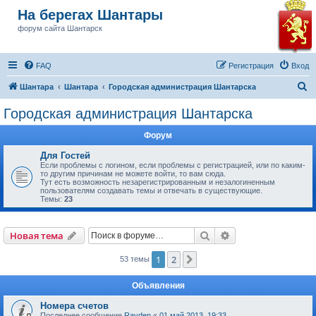
На берегах Шантары
форум сайта Шантарск
FAQ
Регистрация
Вход
П
Шантара
Шантара
Городская администрация Шантарска
о
Городская администрация Шантарска
и
Форум
с
к
Для Гостей
Если проблемы с логином, если проблемы с регистрацией, или по каким-
то другим причинам не можете войти, то вам сюда.
Тут есть возможность незарегистрированным и незалогиненным
пользователям создавать темы и отвечать в существующие.
Темы:
23
Поиск
Расширенный пои
Новая тема
1
2
След.
53 темы
Объявления
Номера счетов
Последнее сообщение
Rayden
«
01 май 2013, 19:33