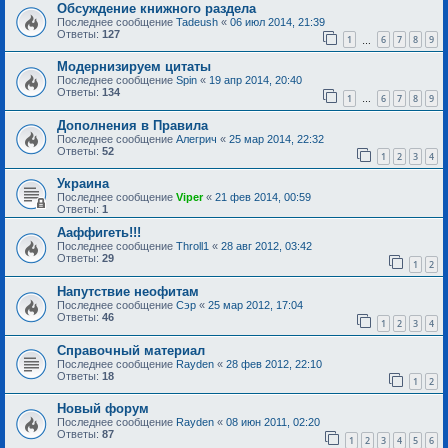
Обсуждение книжного раздела
Последнее сообщение
Tadeush
«
06 июл 2014, 21:39
Ответы:
127
1
6
7
8
9
…
Модернизируем цитаты
Последнее сообщение
Spin
«
19 апр 2014, 20:40
Ответы:
134
1
6
7
8
9
…
Дополнения в Правила
Последнее сообщение
Алегрич
«
25 мар 2014, 22:32
Ответы:
52
1
2
3
4
Украина
Последнее сообщение
Viper
«
21 фев 2014, 00:59
Ответы:
1
Ааффигеть!!!
Последнее сообщение
Throll1
«
28 авг 2012, 03:42
Ответы:
29
1
2
Напутствие неофитам
Последнее сообщение
Сэр
«
25 мар 2012, 17:04
Ответы:
46
1
2
3
4
Справочный материал
Последнее сообщение
Rayden
«
28 фев 2012, 22:10
Ответы:
18
1
2
Новый форум
Последнее сообщение
Rayden
«
08 июн 2011, 02:20
Ответы:
87
1
2
3
4
5
6