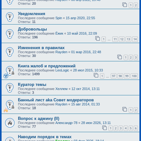
Ответы:
20
1
2
Уведомления
Последнее сообщение
Spin
«
15 апр 2020, 22:55
Ответы:
11
Добровольцы
Последнее сообщение
Ёжик
«
10 май 2016, 22:09
Ответы:
196
1
11
12
13
14
…
Изменения в правилах
Последнее сообщение
Rayden
«
01 мар 2016, 22:48
Ответы:
30
1
2
3
Книга жалоб и предложений
Последнее сообщение
LeoLogic
«
28 июл 2015, 10:33
Ответы:
1499
1
97
98
99
100
…
Куратор темы
Последнее сообщение
Хеллем
«
12 окт 2014, 13:11
Ответы:
3
Банный лист aka Совет модераторов
Последнее сообщение
Rayden
«
15 авг 2014, 01:33
Ответы:
18
1
2
Вопрос к админу (II)
Последнее сообщение
Александр-78
«
28 июн 2026, 13:11
Ответы:
77
1
2
3
4
5
6
Наводим порядок в темах