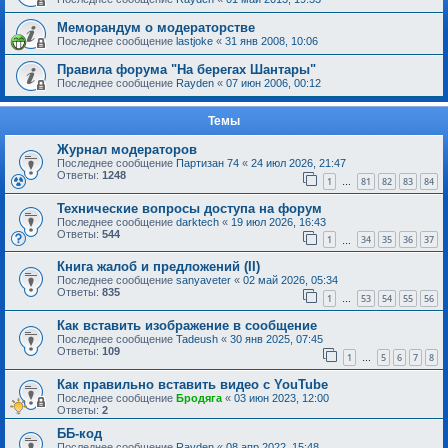
Меморандум о модераторстве
Последнее сообщение
lastjoke
«
31 янв 2008, 10:06
Правила форума "На берегах Шантары"
Последнее сообщение
Rayden
«
07 июн 2006, 00:12
Темы
Журнал модераторов
Последнее сообщение
Партизан 74
«
24 июл 2026, 21:47
Ответы:
1248
1
81
82
83
84
…
Технические вопросы доступа на форум
Последнее сообщение
darktech
«
19 июл 2026, 16:43
Ответы:
544
1
34
35
36
37
…
Книга жалоб и предложений (II)
Последнее сообщение
sanyaveter
«
02 май 2026, 05:34
Ответы:
835
1
53
54
55
56
…
Как вставить изображение в сообщение
Последнее сообщение
Tadeush
«
30 янв 2025, 07:45
Ответы:
109
1
5
6
7
8
…
Как правильно вставить видео с YouTube
Последнее сообщение
Бродяга
«
03 июн 2023, 12:00
Ответы:
2
ББ-код
Последнее сообщение
Rayden
«
08 апр 2022, 15:48