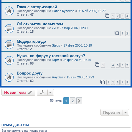
Глюк с авторизацией
Последнее сообщение
Павел Кулаков
«
05 май 2006, 16:27
Ответы:
47
1
2
3
4
Об открытии новых тем.
Последнее сообщение
xxl
«
27 мар 2006, 00:30
Ответы:
15
1
2
Модератори-до
Последнее сообщение
Steps
«
27 фев 2006, 10:19
Ответы:
2
Нужен ли форуму гостевой доступ?
Последнее сообщение
Гарм
«
25 фев 2006, 19:46
Ответы:
98
1
4
5
6
7
…
Вопрос другу
Последнее сообщение
Rayden
«
15 сен 2005, 13:23
Ответы:
62
1
2
3
4
5
Новая тема
1
2
След.
53 темы
Перейти
ПРАВА ДОСТУПА
Вы
не можете
начинать темы