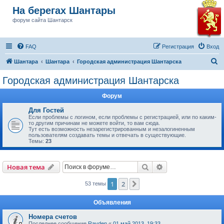
На берегах Шантары
форум сайта Шантарск
FAQ
Регистрация
Вход
П
Шантара
Шантара
Городская администрация Шантарска
о
Городская администрация Шантарска
и
Форум
с
к
Для Гостей
Если проблемы с логином, если проблемы с регистрацией, или по каким-
то другим причинам не можете войти, то вам сюда.
Тут есть возможность незарегистрированным и незалогиненным
пользователям создавать темы и отвечать в существующие.
Темы:
23
Поиск
Расширенный пои
Новая тема
1
2
След.
53 темы
Объявления
Номера счетов
Последнее сообщение
Rayden
«
01 май 2013, 19:33