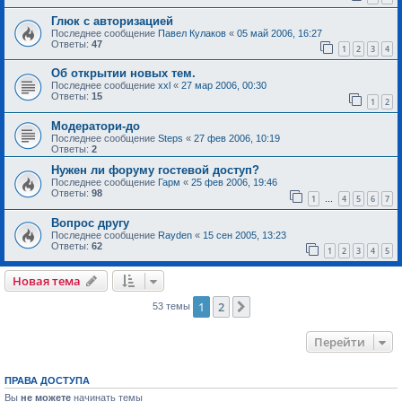
Глюк с авторизацией
Последнее сообщение
Павел Кулаков
«
05 май 2006, 16:27
Ответы:
47
1
2
3
4
Об открытии новых тем.
Последнее сообщение
xxl
«
27 мар 2006, 00:30
Ответы:
15
1
2
Модератори-до
Последнее сообщение
Steps
«
27 фев 2006, 10:19
Ответы:
2
Нужен ли форуму гостевой доступ?
Последнее сообщение
Гарм
«
25 фев 2006, 19:46
Ответы:
98
1
4
5
6
7
…
Вопрос другу
Последнее сообщение
Rayden
«
15 сен 2005, 13:23
Ответы:
62
1
2
3
4
5
Новая тема
1
2
След.
53 темы
Перейти
ПРАВА ДОСТУПА
Вы
не можете
начинать темы