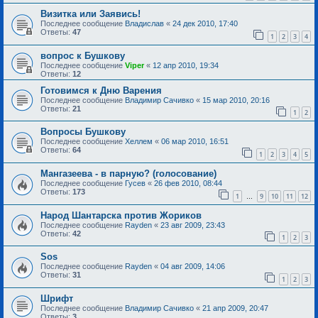
Визитка или Заявись!
Последнее сообщение
Владислав
«
24 дек 2010, 17:40
Ответы:
47
1
2
3
4
вопрос к Бушкову
Последнее сообщение
Viper
«
12 апр 2010, 19:34
Ответы:
12
Готовимся к Дню Варения
Последнее сообщение
Владимир Сачивко
«
15 мар 2010, 20:16
Ответы:
21
1
2
Вопросы Бушкову
Последнее сообщение
Хеллем
«
06 мар 2010, 16:51
Ответы:
64
1
2
3
4
5
Мангазеева - в парную? (голосование)
Последнее сообщение
Гусев
«
26 фев 2010, 08:44
Ответы:
173
1
9
10
11
12
…
Народ Шантарска против Жориков
Последнее сообщение
Rayden
«
23 авг 2009, 23:43
Ответы:
42
1
2
3
Sоs
Последнее сообщение
Rayden
«
04 авг 2009, 14:06
Ответы:
31
1
2
3
Шрифт
Последнее сообщение
Владимир Сачивко
«
21 апр 2009, 20:47
Ответы:
3