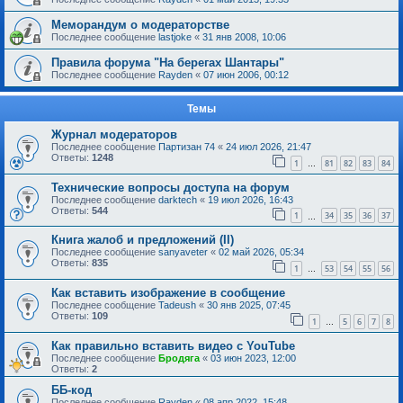
Меморандум о модераторстве
Последнее сообщение
lastjoke
«
31 янв 2008, 10:06
Правила форума "На берегах Шантары"
Последнее сообщение
Rayden
«
07 июн 2006, 00:12
Темы
Журнал модераторов
Последнее сообщение
Партизан 74
«
24 июл 2026, 21:47
Ответы:
1248
1
81
82
83
84
…
Технические вопросы доступа на форум
Последнее сообщение
darktech
«
19 июл 2026, 16:43
Ответы:
544
1
34
35
36
37
…
Книга жалоб и предложений (II)
Последнее сообщение
sanyaveter
«
02 май 2026, 05:34
Ответы:
835
1
53
54
55
56
…
Как вставить изображение в сообщение
Последнее сообщение
Tadeush
«
30 янв 2025, 07:45
Ответы:
109
1
5
6
7
8
…
Как правильно вставить видео с YouTube
Последнее сообщение
Бродяга
«
03 июн 2023, 12:00
Ответы:
2
ББ-код
Последнее сообщение
Rayden
«
08 апр 2022, 15:48