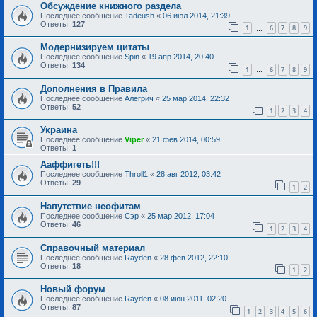
Обсуждение книжного раздела
Последнее сообщение
Tadeush
«
06 июл 2014, 21:39
Ответы:
127
1
6
7
8
9
…
Модернизируем цитаты
Последнее сообщение
Spin
«
19 апр 2014, 20:40
Ответы:
134
1
6
7
8
9
…
Дополнения в Правила
Последнее сообщение
Алегрич
«
25 мар 2014, 22:32
Ответы:
52
1
2
3
4
Украина
Последнее сообщение
Viper
«
21 фев 2014, 00:59
Ответы:
1
Ааффигеть!!!
Последнее сообщение
Throll1
«
28 авг 2012, 03:42
Ответы:
29
1
2
Напутствие неофитам
Последнее сообщение
Сэр
«
25 мар 2012, 17:04
Ответы:
46
1
2
3
4
Справочный материал
Последнее сообщение
Rayden
«
28 фев 2012, 22:10
Ответы:
18
1
2
Новый форум
Последнее сообщение
Rayden
«
08 июн 2011, 02:20
Ответы:
87
1
2
3
4
5
6