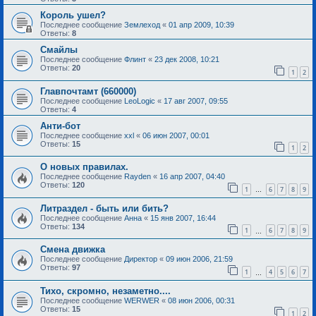
Король ушел?
Последнее сообщение
Землеход
«
01 апр 2009, 10:39
Ответы:
8
Смайлы
Последнее сообщение
Флинт
«
23 дек 2008, 10:21
Ответы:
20
1
2
Главпочтамт (660000)
Последнее сообщение
LeoLogic
«
17 авг 2007, 09:55
Ответы:
4
Анти-бот
Последнее сообщение
xxl
«
06 июн 2007, 00:01
Ответы:
15
1
2
О новых правилах.
Последнее сообщение
Rayden
«
16 апр 2007, 04:40
Ответы:
120
1
6
7
8
9
…
Литраздел - быть или бить?
Последнее сообщение
Анна
«
15 янв 2007, 16:44
Ответы:
134
1
6
7
8
9
…
Смена движка
Последнее сообщение
Директор
«
09 июн 2006, 21:59
Ответы:
97
1
4
5
6
7
…
Тихо, скромно, незаметно....
Последнее сообщение
WERWER
«
08 июн 2006, 00:31
Ответы:
15
1
2