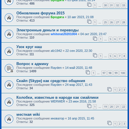
Последнее сообщение
Бродяга
«
03 фев 2026, 18:14
Ответы:
486
1
30
31
32
33
…
Обновление форума 2015
Последнее сообщение
Бродяга
«
10 авг 2023, 21:08
Ответы:
413
1
25
26
27
28
…
Электронные деньги и переводы
Последнее сообщение
whiterat20201004
«
04 окт 2020, 23:47
Ответы:
110
1
5
6
7
8
…
Узок круг наш
Последнее сообщение
afz1942
«
22 сен 2020, 22:30
Ответы:
111
1
5
6
7
8
…
Вопрос к админу
Последнее сообщение
Rayden
«
14 май 2020, 11:48
Ответы:
1499
1
97
98
99
100
…
Скайп (Skype) как средство общения
Последнее сообщение
Rayden
«
24 мар 2017, 11:43
Ответы:
34
1
2
3
Колобки, известные в народе как смайлики
Последнее сообщение
WERWER
«
23 июн 2016, 21:58
Ответы:
325
1
19
20
21
22
…
местная wiki
Последнее сообщение
иноватор
«
16 апр 2015, 11:45
Ответы:
32
1
2
3