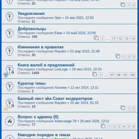
Ответы:
20
1
2
Уведомления
Последнее сообщение
Spin
«
15 апр 2020, 22:55
Ответы:
11
Добровольцы
Последнее сообщение
Ёжик
«
10 май 2016, 22:09
Ответы:
196
1
11
12
13
14
…
Изменения в правилах
Последнее сообщение
Rayden
«
01 мар 2016, 22:48
Ответы:
30
1
2
3
Книга жалоб и предложений
Последнее сообщение
LeoLogic
«
28 июл 2015, 10:33
Ответы:
1499
1
97
98
99
100
…
Куратор темы
Последнее сообщение
Хеллем
«
12 окт 2014, 13:11
Ответы:
3
Банный лист aka Совет модераторов
Последнее сообщение
Rayden
«
15 авг 2014, 01:33
Ответы:
18
1
2
Вопрос к админу (II)
Последнее сообщение
Александр-78
«
28 июн 2026, 13:11
Ответы:
77
1
2
3
4
5
6
Наводим порядок в темах