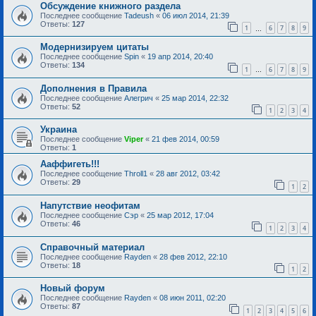
Обсуждение книжного раздела
Последнее сообщение
Tadeush
«
06 июл 2014, 21:39
Ответы:
127
1
6
7
8
9
…
Модернизируем цитаты
Последнее сообщение
Spin
«
19 апр 2014, 20:40
Ответы:
134
1
6
7
8
9
…
Дополнения в Правила
Последнее сообщение
Алегрич
«
25 мар 2014, 22:32
Ответы:
52
1
2
3
4
Украина
Последнее сообщение
Viper
«
21 фев 2014, 00:59
Ответы:
1
Ааффигеть!!!
Последнее сообщение
Throll1
«
28 авг 2012, 03:42
Ответы:
29
1
2
Напутствие неофитам
Последнее сообщение
Сэр
«
25 мар 2012, 17:04
Ответы:
46
1
2
3
4
Справочный материал
Последнее сообщение
Rayden
«
28 фев 2012, 22:10
Ответы:
18
1
2
Новый форум
Последнее сообщение
Rayden
«
08 июн 2011, 02:20
Ответы:
87
1
2
3
4
5
6