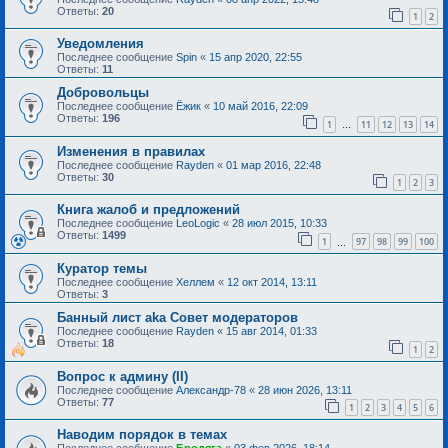
Ответы:
20
1
2
Уведомления
Последнее сообщение
Spin
«
15 апр 2020, 22:55
Ответы:
11
Добровольцы
Последнее сообщение
Ёжик
«
10 май 2016, 22:09
Ответы:
196
1
11
12
13
14
…
Изменения в правилах
Последнее сообщение
Rayden
«
01 мар 2016, 22:48
Ответы:
30
1
2
3
Книга жалоб и предложений
Последнее сообщение
LeoLogic
«
28 июл 2015, 10:33
Ответы:
1499
1
97
98
99
100
…
Куратор темы
Последнее сообщение
Хеллем
«
12 окт 2014, 13:11
Ответы:
3
Банный лист aka Совет модераторов
Последнее сообщение
Rayden
«
15 авг 2014, 01:33
Ответы:
18
1
2
Вопрос к админу (II)
Последнее сообщение
Александр-78
«
28 июн 2026, 13:11
Ответы:
77
1
2
3
4
5
6
Наводим порядок в темах