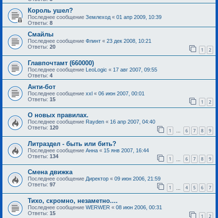
Король ушел?
Последнее сообщение
Землеход
«
01 апр 2009, 10:39
Ответы:
8
Смайлы
Последнее сообщение
Флинт
«
23 дек 2008, 10:21
Ответы:
20
1
2
Главпочтамт (660000)
Последнее сообщение
LeoLogic
«
17 авг 2007, 09:55
Ответы:
4
Анти-бот
Последнее сообщение
xxl
«
06 июн 2007, 00:01
Ответы:
15
1
2
О новых правилах.
Последнее сообщение
Rayden
«
16 апр 2007, 04:40
Ответы:
120
1
6
7
8
9
…
Литраздел - быть или бить?
Последнее сообщение
Анна
«
15 янв 2007, 16:44
Ответы:
134
1
6
7
8
9
…
Смена движка
Последнее сообщение
Директор
«
09 июн 2006, 21:59
Ответы:
97
1
4
5
6
7
…
Тихо, скромно, незаметно....
Последнее сообщение
WERWER
«
08 июн 2006, 00:31
Ответы:
15
1
2