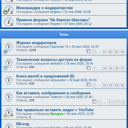
Меморандум о модераторстве
Последнее сообщение
lastjoke
«
31 янв 2008, 10:06
Правила форума "На берегах Шантары"
Последнее сообщение
Rayden
«
07 июн 2006, 00:12
Темы
Журнал модераторов
Последнее сообщение
Партизан 74
«
24 июл 2026, 21:47
Ответы:
1248
1
81
82
83
84
…
Технические вопросы доступа на форум
Последнее сообщение
darktech
«
19 июл 2026, 16:43
Ответы:
544
1
34
35
36
37
…
Книга жалоб и предложений (II)
Последнее сообщение
sanyaveter
«
02 май 2026, 05:34
Ответы:
835
1
53
54
55
56
…
Как вставить изображение в сообщение
Последнее сообщение
Tadeush
«
30 янв 2025, 07:45
Ответы:
109
1
5
6
7
8
…
Как правильно вставить видео с YouTube
Последнее сообщение
Бродяга
«
03 июн 2023, 12:00
Ответы:
2
ББ-код
Последнее сообщение
Rayden
«
08 апр 2022, 15:48