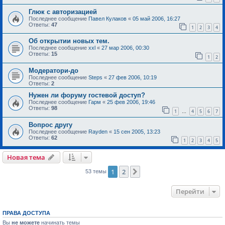
Глюк с авторизацией
Последнее сообщение
Павел Кулаков
«
05 май 2006, 16:27
Ответы:
47
1
2
3
4
Об открытии новых тем.
Последнее сообщение
xxl
«
27 мар 2006, 00:30
Ответы:
15
1
2
Модератори-до
Последнее сообщение
Steps
«
27 фев 2006, 10:19
Ответы:
2
Нужен ли форуму гостевой доступ?
Последнее сообщение
Гарм
«
25 фев 2006, 19:46
Ответы:
98
1
4
5
6
7
…
Вопрос другу
Последнее сообщение
Rayden
«
15 сен 2005, 13:23
Ответы:
62
1
2
3
4
5
Новая тема
1
2
След.
53 темы
Перейти
ПРАВА ДОСТУПА
Вы
не можете
начинать темы