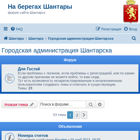
На берегах Шантары
форум сайта Шантарск
FAQ
Регистрация
Вход
П
Шантара
Шантара
Городская администрация Шантарска
о
Городская администрация Шантарска
и
Форум
с
к
Для Гостей
Если проблемы с логином, если проблемы с регистрацией, или по каким-
то другим причинам не можете войти, то вам сюда.
Тут есть возможность незарегистрированным и незалогиненным
пользователям создавать темы и отвечать в существующие.
Темы:
23
Поиск
Расширенный пои
Новая тема
1
2
След.
53 темы
Объявления
Номера счетов
Последнее сообщение
Rayden
«
01 май 2013, 19:33