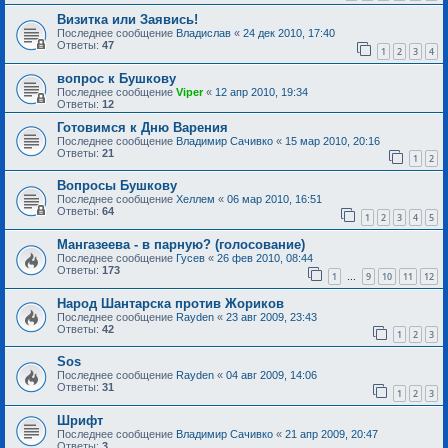
Визитка или Заявись!
Последнее сообщение
Владислав
«
24 дек 2010, 17:40
Ответы:
47
1
2
3
4
вопрос к Бушкову
Последнее сообщение
Viper
«
12 апр 2010, 19:34
Ответы:
12
Готовимся к Дню Варения
Последнее сообщение
Владимир Сачивко
«
15 мар 2010, 20:16
Ответы:
21
1
2
Вопросы Бушкову
Последнее сообщение
Хеллем
«
06 мар 2010, 16:51
Ответы:
64
1
2
3
4
5
Мангазеева - в парную? (голосование)
Последнее сообщение
Гусев
«
26 фев 2010, 08:44
Ответы:
173
1
9
10
11
12
…
Народ Шантарска против Жориков
Последнее сообщение
Rayden
«
23 авг 2009, 23:43
Ответы:
42
1
2
3
Sоs
Последнее сообщение
Rayden
«
04 авг 2009, 14:06
Ответы:
31
1
2
3
Шрифт
Последнее сообщение
Владимир Сачивко
«
21 апр 2009, 20:47
Ответы:
3