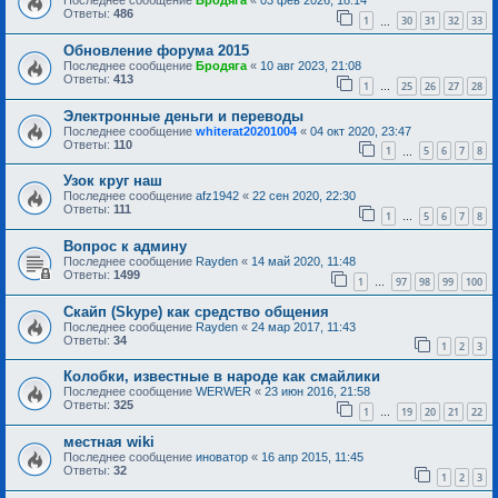
Последнее сообщение
Бродяга
«
03 фев 2026, 18:14
Ответы:
486
1
30
31
32
33
…
Обновление форума 2015
Последнее сообщение
Бродяга
«
10 авг 2023, 21:08
Ответы:
413
1
25
26
27
28
…
Электронные деньги и переводы
Последнее сообщение
whiterat20201004
«
04 окт 2020, 23:47
Ответы:
110
1
5
6
7
8
…
Узок круг наш
Последнее сообщение
afz1942
«
22 сен 2020, 22:30
Ответы:
111
1
5
6
7
8
…
Вопрос к админу
Последнее сообщение
Rayden
«
14 май 2020, 11:48
Ответы:
1499
1
97
98
99
100
…
Скайп (Skype) как средство общения
Последнее сообщение
Rayden
«
24 мар 2017, 11:43
Ответы:
34
1
2
3
Колобки, известные в народе как смайлики
Последнее сообщение
WERWER
«
23 июн 2016, 21:58
Ответы:
325
1
19
20
21
22
…
местная wiki
Последнее сообщение
иноватор
«
16 апр 2015, 11:45
Ответы:
32
1
2
3