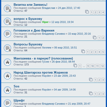
Визитка или Заявись!
Последнее сообщение
Владислав
«
24 дек 2010, 17:40
Ответы:
47
1
2
3
4
вопрос к Бушкову
Последнее сообщение
Viper
«
12 апр 2010, 19:34
Ответы:
12
Готовимся к Дню Варения
Последнее сообщение
Владимир Сачивко
«
15 мар 2010, 20:16
Ответы:
21
1
2
Вопросы Бушкову
Последнее сообщение
Хеллем
«
06 мар 2010, 16:51
Ответы:
64
1
2
3
4
5
Мангазеева - в парную? (голосование)
Последнее сообщение
Гусев
«
26 фев 2010, 08:44
Ответы:
173
1
9
10
11
12
…
Народ Шантарска против Жориков
Последнее сообщение
Rayden
«
23 авг 2009, 23:43
Ответы:
42
1
2
3
Sоs
Последнее сообщение
Rayden
«
04 авг 2009, 14:06
Ответы:
31
1
2
3
Шрифт
Последнее сообщение
Владимир Сачивко
«
21 апр 2009, 20:47
Ответы:
3