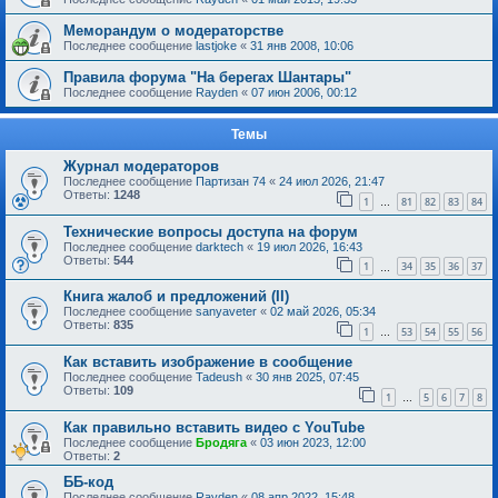
Меморандум о модераторстве
Последнее сообщение
lastjoke
«
31 янв 2008, 10:06
Правила форума "На берегах Шантары"
Последнее сообщение
Rayden
«
07 июн 2006, 00:12
Темы
Журнал модераторов
Последнее сообщение
Партизан 74
«
24 июл 2026, 21:47
Ответы:
1248
1
81
82
83
84
…
Технические вопросы доступа на форум
Последнее сообщение
darktech
«
19 июл 2026, 16:43
Ответы:
544
1
34
35
36
37
…
Книга жалоб и предложений (II)
Последнее сообщение
sanyaveter
«
02 май 2026, 05:34
Ответы:
835
1
53
54
55
56
…
Как вставить изображение в сообщение
Последнее сообщение
Tadeush
«
30 янв 2025, 07:45
Ответы:
109
1
5
6
7
8
…
Как правильно вставить видео с YouTube
Последнее сообщение
Бродяга
«
03 июн 2023, 12:00
Ответы:
2
ББ-код
Последнее сообщение
Rayden
«
08 апр 2022, 15:48