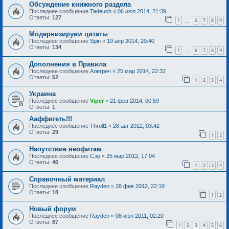
Обсуждение книжного раздела
Последнее сообщение
Tadeush
«
06 июл 2014, 21:39
Ответы:
127
1
6
7
8
9
…
Модернизируем цитаты
Последнее сообщение
Spin
«
19 апр 2014, 20:40
Ответы:
134
1
6
7
8
9
…
Дополнения в Правила
Последнее сообщение
Алегрич
«
25 мар 2014, 22:32
Ответы:
52
1
2
3
4
Украина
Последнее сообщение
Viper
«
21 фев 2014, 00:59
Ответы:
1
Ааффигеть!!!
Последнее сообщение
Throll1
«
28 авг 2012, 03:42
Ответы:
29
1
2
Напутствие неофитам
Последнее сообщение
Сэр
«
25 мар 2012, 17:04
Ответы:
46
1
2
3
4
Справочный материал
Последнее сообщение
Rayden
«
28 фев 2012, 22:10
Ответы:
18
1
2
Новый форум
Последнее сообщение
Rayden
«
08 июн 2011, 02:20
Ответы:
87
1
2
3
4
5
6