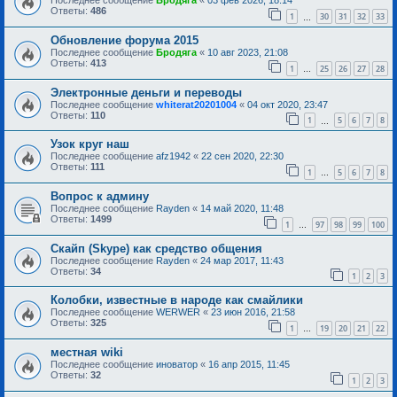
Последнее сообщение
Бродяга
«
03 фев 2026, 18:14
Ответы:
486
1
30
31
32
33
…
Обновление форума 2015
Последнее сообщение
Бродяга
«
10 авг 2023, 21:08
Ответы:
413
1
25
26
27
28
…
Электронные деньги и переводы
Последнее сообщение
whiterat20201004
«
04 окт 2020, 23:47
Ответы:
110
1
5
6
7
8
…
Узок круг наш
Последнее сообщение
afz1942
«
22 сен 2020, 22:30
Ответы:
111
1
5
6
7
8
…
Вопрос к админу
Последнее сообщение
Rayden
«
14 май 2020, 11:48
Ответы:
1499
1
97
98
99
100
…
Скайп (Skype) как средство общения
Последнее сообщение
Rayden
«
24 мар 2017, 11:43
Ответы:
34
1
2
3
Колобки, известные в народе как смайлики
Последнее сообщение
WERWER
«
23 июн 2016, 21:58
Ответы:
325
1
19
20
21
22
…
местная wiki
Последнее сообщение
иноватор
«
16 апр 2015, 11:45
Ответы:
32
1
2
3