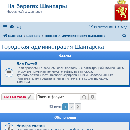
На берегах Шантары
форум сайта Шантарск
FAQ
Регистрация
Вход
П
Шантара
Шантара
Городская администрация Шантарска
о
Городская администрация Шантарска
и
Форум
с
к
Для Гостей
Если проблемы с логином, если проблемы с регистрацией, или по каким-
то другим причинам не можете войти, то вам сюда.
Тут есть возможность незарегистрированным и незалогиненным
пользователям создавать темы и отвечать в существующие.
Темы:
23
Поиск
Расширенный пои
Новая тема
1
2
След.
53 темы
Объявления
Номера счетов
Последнее сообщение
Rayden
«
01 май 2013, 19:33