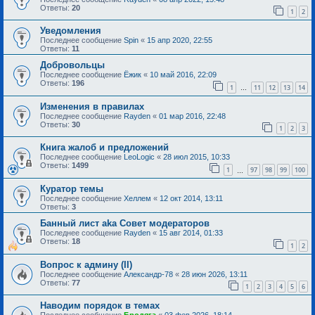
Ответы:
20
1
2
Уведомления
Последнее сообщение
Spin
«
15 апр 2020, 22:55
Ответы:
11
Добровольцы
Последнее сообщение
Ёжик
«
10 май 2016, 22:09
Ответы:
196
1
11
12
13
14
…
Изменения в правилах
Последнее сообщение
Rayden
«
01 мар 2016, 22:48
Ответы:
30
1
2
3
Книга жалоб и предложений
Последнее сообщение
LeoLogic
«
28 июл 2015, 10:33
Ответы:
1499
1
97
98
99
100
…
Куратор темы
Последнее сообщение
Хеллем
«
12 окт 2014, 13:11
Ответы:
3
Банный лист aka Совет модераторов
Последнее сообщение
Rayden
«
15 авг 2014, 01:33
Ответы:
18
1
2
Вопрос к админу (II)
Последнее сообщение
Александр-78
«
28 июн 2026, 13:11
Ответы:
77
1
2
3
4
5
6
Наводим порядок в темах