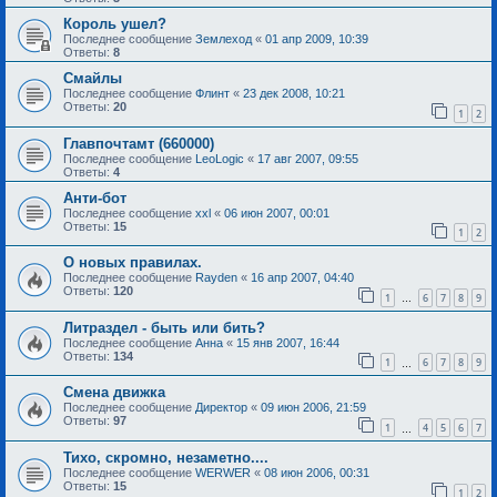
Король ушел?
Последнее сообщение
Землеход
«
01 апр 2009, 10:39
Ответы:
8
Смайлы
Последнее сообщение
Флинт
«
23 дек 2008, 10:21
Ответы:
20
1
2
Главпочтамт (660000)
Последнее сообщение
LeoLogic
«
17 авг 2007, 09:55
Ответы:
4
Анти-бот
Последнее сообщение
xxl
«
06 июн 2007, 00:01
Ответы:
15
1
2
О новых правилах.
Последнее сообщение
Rayden
«
16 апр 2007, 04:40
Ответы:
120
1
6
7
8
9
…
Литраздел - быть или бить?
Последнее сообщение
Анна
«
15 янв 2007, 16:44
Ответы:
134
1
6
7
8
9
…
Смена движка
Последнее сообщение
Директор
«
09 июн 2006, 21:59
Ответы:
97
1
4
5
6
7
…
Тихо, скромно, незаметно....
Последнее сообщение
WERWER
«
08 июн 2006, 00:31
Ответы:
15
1
2