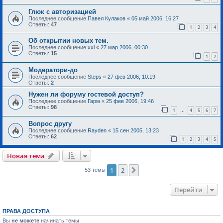
Глюк с авторизацией
Последнее сообщение
Павел Кулаков
«
05 май 2006, 16:27
Ответы:
47
1
2
3
4
Об открытии новых тем.
Последнее сообщение
xxl
«
27 мар 2006, 00:30
Ответы:
15
1
2
Модератори-до
Последнее сообщение
Steps
«
27 фев 2006, 10:19
Ответы:
2
Нужен ли форуму гостевой доступ?
Последнее сообщение
Гарм
«
25 фев 2006, 19:46
Ответы:
98
1
4
5
6
7
…
Вопрос другу
Последнее сообщение
Rayden
«
15 сен 2005, 13:23
Ответы:
62
1
2
3
4
5
Новая тема
1
2
След.
53 темы
Перейти
ПРАВА ДОСТУПА
Вы
не можете
начинать темы