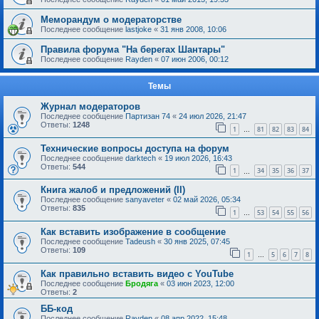
Меморандум о модераторстве
Последнее сообщение
lastjoke
«
31 янв 2008, 10:06
Правила форума "На берегах Шантары"
Последнее сообщение
Rayden
«
07 июн 2006, 00:12
Темы
Журнал модераторов
Последнее сообщение
Партизан 74
«
24 июл 2026, 21:47
Ответы:
1248
1
81
82
83
84
…
Технические вопросы доступа на форум
Последнее сообщение
darktech
«
19 июл 2026, 16:43
Ответы:
544
1
34
35
36
37
…
Книга жалоб и предложений (II)
Последнее сообщение
sanyaveter
«
02 май 2026, 05:34
Ответы:
835
1
53
54
55
56
…
Как вставить изображение в сообщение
Последнее сообщение
Tadeush
«
30 янв 2025, 07:45
Ответы:
109
1
5
6
7
8
…
Как правильно вставить видео с YouTube
Последнее сообщение
Бродяга
«
03 июн 2023, 12:00
Ответы:
2
ББ-код
Последнее сообщение
Rayden
«
08 апр 2022, 15:48