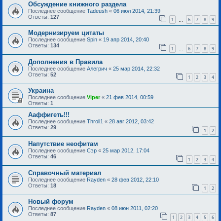
Обсуждение книжного раздела
Последнее сообщение
Tadeush
«
06 июл 2014, 21:39
Ответы:
127
1
6
7
8
9
…
Модернизируем цитаты
Последнее сообщение
Spin
«
19 апр 2014, 20:40
Ответы:
134
1
6
7
8
9
…
Дополнения в Правила
Последнее сообщение
Алегрич
«
25 мар 2014, 22:32
Ответы:
52
1
2
3
4
Украина
Последнее сообщение
Viper
«
21 фев 2014, 00:59
Ответы:
1
Ааффигеть!!!
Последнее сообщение
Throll1
«
28 авг 2012, 03:42
Ответы:
29
1
2
Напутствие неофитам
Последнее сообщение
Сэр
«
25 мар 2012, 17:04
Ответы:
46
1
2
3
4
Справочный материал
Последнее сообщение
Rayden
«
28 фев 2012, 22:10
Ответы:
18
1
2
Новый форум
Последнее сообщение
Rayden
«
08 июн 2011, 02:20
Ответы:
87
1
2
3
4
5
6