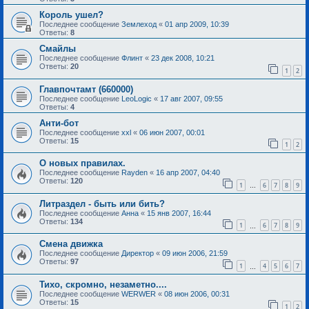
Король ушел?
Последнее сообщение
Землеход
«
01 апр 2009, 10:39
Ответы:
8
Смайлы
Последнее сообщение
Флинт
«
23 дек 2008, 10:21
Ответы:
20
1
2
Главпочтамт (660000)
Последнее сообщение
LeoLogic
«
17 авг 2007, 09:55
Ответы:
4
Анти-бот
Последнее сообщение
xxl
«
06 июн 2007, 00:01
Ответы:
15
1
2
О новых правилах.
Последнее сообщение
Rayden
«
16 апр 2007, 04:40
Ответы:
120
1
6
7
8
9
…
Литраздел - быть или бить?
Последнее сообщение
Анна
«
15 янв 2007, 16:44
Ответы:
134
1
6
7
8
9
…
Смена движка
Последнее сообщение
Директор
«
09 июн 2006, 21:59
Ответы:
97
1
4
5
6
7
…
Тихо, скромно, незаметно....
Последнее сообщение
WERWER
«
08 июн 2006, 00:31
Ответы:
15
1
2