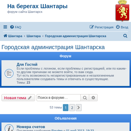
На берегах Шантары
форум сайта Шантарск
FAQ
Регистрация
Вход
П
Шантара
Шантара
Городская администрация Шантарска
о
Городская администрация Шантарска
и
Форум
с
к
Для Гостей
Если проблемы с логином, если проблемы с регистрацией, или по каким-
то другим причинам не можете войти, то вам сюда.
Тут есть возможность незарегистрированным и незалогиненным
пользователям создавать темы и отвечать в существующие.
Темы:
23
Поиск
Расширенный пои
Новая тема
1
2
След.
53 темы
Объявления
Номера счетов
Последнее сообщение
Rayden
«
01 май 2013, 19:33