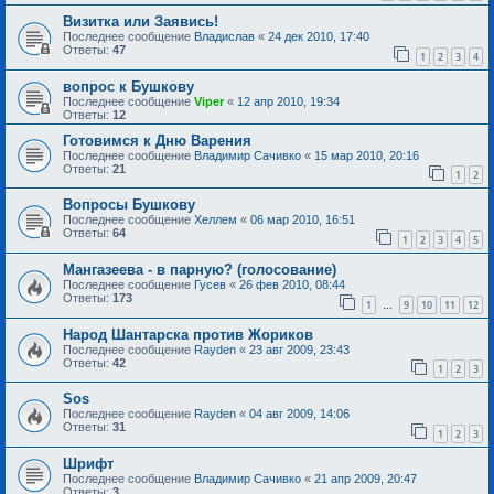
Визитка или Заявись!
Последнее сообщение
Владислав
«
24 дек 2010, 17:40
Ответы:
47
1
2
3
4
вопрос к Бушкову
Последнее сообщение
Viper
«
12 апр 2010, 19:34
Ответы:
12
Готовимся к Дню Варения
Последнее сообщение
Владимир Сачивко
«
15 мар 2010, 20:16
Ответы:
21
1
2
Вопросы Бушкову
Последнее сообщение
Хеллем
«
06 мар 2010, 16:51
Ответы:
64
1
2
3
4
5
Мангазеева - в парную? (голосование)
Последнее сообщение
Гусев
«
26 фев 2010, 08:44
Ответы:
173
1
9
10
11
12
…
Народ Шантарска против Жориков
Последнее сообщение
Rayden
«
23 авг 2009, 23:43
Ответы:
42
1
2
3
Sоs
Последнее сообщение
Rayden
«
04 авг 2009, 14:06
Ответы:
31
1
2
3
Шрифт
Последнее сообщение
Владимир Сачивко
«
21 апр 2009, 20:47
Ответы:
3