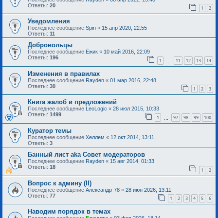
Ответы:
20
1
2
Уведомления
Последнее сообщение
Spin
«
15 апр 2020, 22:55
Ответы:
11
Добровольцы
Последнее сообщение
Ёжик
«
10 май 2016, 22:09
Ответы:
196
1
11
12
13
14
…
Изменения в правилах
Последнее сообщение
Rayden
«
01 мар 2016, 22:48
Ответы:
30
1
2
3
Книга жалоб и предложений
Последнее сообщение
LeoLogic
«
28 июл 2015, 10:33
Ответы:
1499
1
97
98
99
100
…
Куратор темы
Последнее сообщение
Хеллем
«
12 окт 2014, 13:11
Ответы:
3
Банный лист aka Совет модераторов
Последнее сообщение
Rayden
«
15 авг 2014, 01:33
Ответы:
18
1
2
Вопрос к админу (II)
Последнее сообщение
Александр-78
«
28 июн 2026, 13:11
Ответы:
77
1
2
3
4
5
6
Наводим порядок в темах