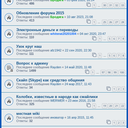
Последнее сообщение
Бродяга
«
03 фев 2026, 18:14
Ответы:
486
1
30
31
32
33
…
Обновление форума 2015
Последнее сообщение
Бродяга
«
10 авг 2023, 21:08
Ответы:
413
1
25
26
27
28
…
Электронные деньги и переводы
Последнее сообщение
whiterat20201004
«
04 окт 2020, 23:47
Ответы:
110
1
5
6
7
8
…
Узок круг наш
Последнее сообщение
afz1942
«
22 сен 2020, 22:30
Ответы:
111
1
5
6
7
8
…
Вопрос к админу
Последнее сообщение
Rayden
«
14 май 2020, 11:48
Ответы:
1499
1
97
98
99
100
…
Скайп (Skype) как средство общения
Последнее сообщение
Rayden
«
24 мар 2017, 11:43
Ответы:
34
1
2
3
Колобки, известные в народе как смайлики
Последнее сообщение
WERWER
«
23 июн 2016, 21:58
Ответы:
325
1
19
20
21
22
…
местная wiki
Последнее сообщение
иноватор
«
16 апр 2015, 11:45
Ответы:
32
1
2
3