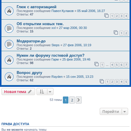
Глюк с авторизацией
Последнее сообщение
Павел Кулаков
«
05 май 2006, 16:27
Ответы:
47
1
2
3
4
Об открытии новых тем.
Последнее сообщение
xxl
«
27 мар 2006, 00:30
Ответы:
15
1
2
Модератори-до
Последнее сообщение
Steps
«
27 фев 2006, 10:19
Ответы:
2
Нужен ли форуму гостевой доступ?
Последнее сообщение
Гарм
«
25 фев 2006, 19:46
Ответы:
98
1
4
5
6
7
…
Вопрос другу
Последнее сообщение
Rayden
«
15 сен 2005, 13:23
Ответы:
62
1
2
3
4
5
Новая тема
1
2
След.
53 темы
Перейти
ПРАВА ДОСТУПА
Вы
не можете
начинать темы