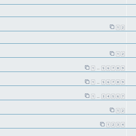
1
2
1
2
1
5
6
7
8
9
…
1
5
6
7
8
9
…
1
3
4
5
6
7
…
1
2
1
2
3
4