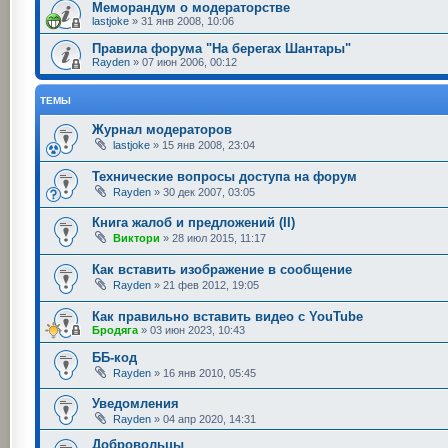
Меморандум о модераторстве
lastjoke
»
31 янв 2008, 10:06
Правила форума "На берегах Шантары"
Rayden
»
07 июн 2006, 00:12
ТЕМЫ
Журнал модераторов
lastjoke
»
15 янв 2008, 23:04
Технические вопросы доступа на форум
Rayden
»
30 дек 2007, 03:05
Книга жалоб и предложений (II)
Виктори
»
28 июл 2015, 11:17
Как вставить изображение в сообщение
Rayden
»
21 фев 2012, 19:05
Как правильно вставить видео с YouTube
Бродяга
»
03 июн 2023, 10:43
ББ-код
Rayden
»
16 янв 2010, 05:45
Уведомления
Rayden
»
04 апр 2020, 14:31
Добровольцы