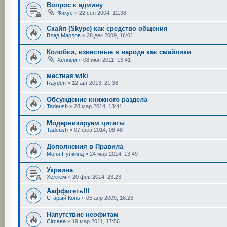
Вопрос к админу
Фикус
»
22 сен 2004, 12:38
Скайп (Skype) как средство общения
Влад Марлов
»
28 дек 2009, 16:01
Колобки, известные в народе как смайлики
Хеллем
»
08 июн 2011, 13:41
местная wiki
Rayden
»
12 авг 2013, 21:38
Обсуждение книжного раздела
Tadeush
»
28 мар 2014, 13:41
Модернизируем цитаты
Tadeush
»
07 фев 2014, 08:48
Дополнения в Правила
Моня Пупкинд
»
24 мар 2014, 13:49
Украина
Хеллем
»
20 фев 2014, 23:23
Ааффигеть!!!
Старый Конь
»
05 апр 2009, 16:23
Напутствие неофитам
Circaea
»
19 мар 2011, 17:56