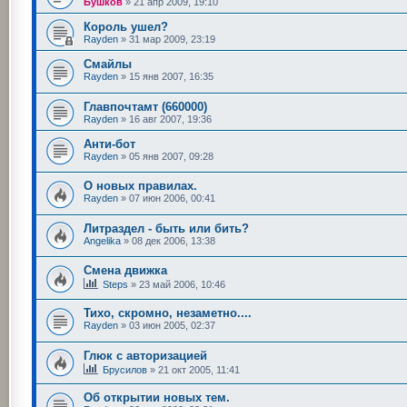
Бушков
»
21 апр 2009, 19:10
Король ушел?
Rayden
»
31 мар 2009, 23:19
Смайлы
Rayden
»
15 янв 2007, 16:35
Главпочтамт (660000)
Rayden
»
16 авг 2007, 19:36
Анти-бот
Rayden
»
05 янв 2007, 09:28
О новых правилах.
Rayden
»
07 июн 2006, 00:41
Литраздел - быть или бить?
Angelika
»
08 дек 2006, 13:38
Смена движка
Steps
»
23 май 2006, 10:46
Тихо, скромно, незаметно....
Rayden
»
03 июн 2005, 02:37
Глюк с авторизацией
Брусилов
»
21 окт 2005, 11:41
Об открытии новых тем.