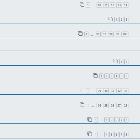
1
10
11
12
13
14
…
1
2
3
1
96
97
98
99
100
…
1
2
1
2
3
4
5
6
1
29
30
31
32
33
…
1
24
25
26
27
28
…
1
4
5
6
7
8
…
1
4
5
6
7
8
…