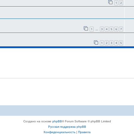
1
2
1
3
4
5
6
7
…
1
2
3
4
5
Создано на основе
phpBB
® Forum Software © phpBB Limited
Русская поддержка phpBB
Конфиденциальность
|
Правила