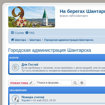
На берегах Шанта
форум сайта Шантарск
Ссылки
FAQ
Шантара
Шантара
Городская администрация Шантарска
Городская администрация Шантарска
ФОРУМ
Для Гостей
Если проблемы с логином, если проблемы с регистрацией, или по ка
Тут есть возможность незарегистрированным и незалогиненным пол
Поиск
Расширенный
Новая тема
ОБЪЯВЛЕНИЯ
Номера счетов
Rayden
»
01 май 2013, 19:33