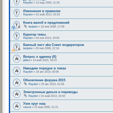
Rayden
»
13 мар 2005, 11:29
Изменения в правилах
Rayden
»
01 май 2014, 20:33
Книга жалоб и предложений
lastjoke
»
10 янв 2008, 17:09
Куратор темы
Rayden
»
24 ноя 2013, 19:05
Банный лист aka Совет модераторов
lastjoke
»
20 янв 2008, 22:16
Вопрос к админу (II)
jabka
»
14 май 2020, 18:23
Наводим порядок в темах
Rayden
»
18 авг 2014, 00:06
Обновление форума 2015
Rayden
»
25 авг 2015, 01:59
Электронные деньги и переводы
Rayden
»
01 май 2013, 19:44
Узок круг наш
хиштр
»
22 мар 2006, 21:21