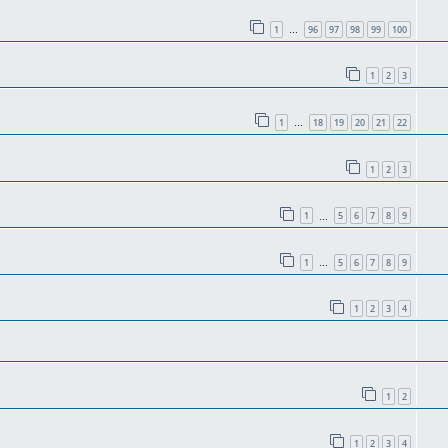
1
96
97
98
99
100
…
1
2
3
1
18
19
20
21
22
…
1
2
3
1
5
6
7
8
9
…
1
5
6
7
8
9
…
1
2
3
4
1
2
1
2
3
4