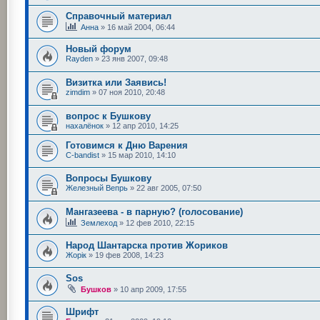
Справочный материал
Анна
»
16 май 2004, 06:44
Новый форум
Rayden
»
23 янв 2007, 09:48
Визитка или Заявись!
zimdim
»
07 ноя 2010, 20:48
вопрос к Бушкову
нахалёнок
»
12 апр 2010, 14:25
Готовимся к Дню Варения
C-bandist
»
15 мар 2010, 14:10
Вопросы Бушкову
Железный Вепрь
»
22 авг 2005, 07:50
Мангазеева - в парную? (голосование)
Землеход
»
12 фев 2010, 22:15
Народ Шантарска против Жориков
Жорік
»
19 фев 2008, 14:23
Sоs
Бушков
»
10 апр 2009, 17:55
Шрифт