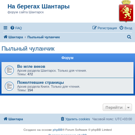
На берегах Шантары
форум сайта Шантарск
FAQ
Регистрация
Вход
П
Шантара
Пыльный чуланчик
о
Пыльный чуланчик
и
Форум
с
к
Во мгле веков
Архив раздела Шантарск. Только для чтения.
Темы:
472
Пожелтевшие страницы
Архив раздела Книги. Только для чтения.
Темы:
154
Перейти
Шантара
Удалить cookies
Часовой пояс:
UTC+03:00
Создано на основе
phpBB
® Forum Software © phpBB Limited