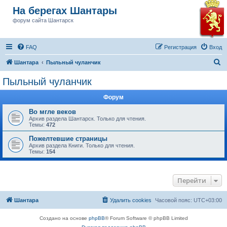
На берегах Шантары
форум сайта Шантарск
FAQ
Регистрация
Вход
П
Шантара
Пыльный чуланчик
о
Пыльный чуланчик
и
Форум
с
к
Во мгле веков
Архив раздела Шантарск. Только для чтения.
Темы:
472
Пожелтевшие страницы
Архив раздела Книги. Только для чтения.
Темы:
154
Перейти
Шантара
Удалить cookies
Часовой пояс:
UTC+03:00
Создано на основе
phpBB
® Forum Software © phpBB Limited