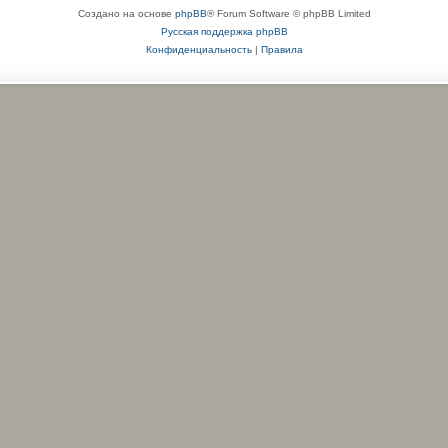
Создано на основе
phpBB
® Forum Software © phpBB Limited
Русская поддержка phpBB
Конфиденциальность
|
Правила