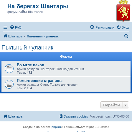
На берегах Шантары
форум сайта Шантарск
FAQ
Регистрация
Вход
П
Шантара
Пыльный чуланчик
о
Пыльный чуланчик
и
Форум
с
к
Во мгле веков
Архив раздела Шантарск. Только для чтения.
Темы:
472
Пожелтевшие страницы
Архив раздела Книги. Только для чтения.
Темы:
154
Перейти
Шантара
Удалить cookies
Часовой пояс:
UTC+03:00
Создано на основе
phpBB
® Forum Software © phpBB Limited