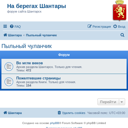
На берегах Шантары
форум сайта Шантарск
FAQ
Регистрация
Вход
П
Шантара
Пыльный чуланчик
о
Пыльный чуланчик
и
Форум
с
к
Во мгле веков
Архив раздела Шантарск. Только для чтения.
Темы:
472
Пожелтевшие страницы
Архив раздела Книги. Только для чтения.
Темы:
154
Перейти
Шантара
Удалить cookies
Часовой пояс:
UTC+03:00
Создано на основе
phpBB
® Forum Software © phpBB Limited