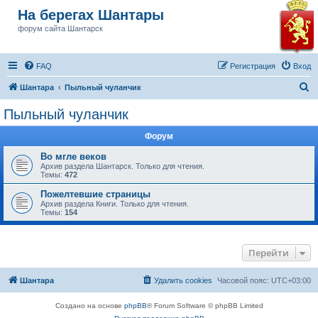
На берегах Шантары
форум сайта Шантарск
FAQ
Регистрация
Вход
П
Шантара
Пыльный чуланчик
о
Пыльный чуланчик
и
Форум
с
к
Во мгле веков
Архив раздела Шантарск. Только для чтения.
Темы:
472
Пожелтевшие страницы
Архив раздела Книги. Только для чтения.
Темы:
154
Перейти
Шантара
Удалить cookies
Часовой пояс:
UTC+03:00
Создано на основе
phpBB
® Forum Software © phpBB Limited