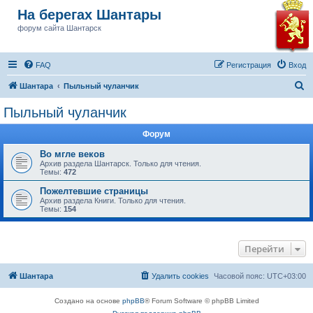
На берегах Шантары
форум сайта Шантарск
FAQ
Регистрация
Вход
П
Шантара
Пыльный чуланчик
о
Пыльный чуланчик
и
Форум
с
к
Во мгле веков
Архив раздела Шантарск. Только для чтения.
Темы:
472
Пожелтевшие страницы
Архив раздела Книги. Только для чтения.
Темы:
154
Перейти
Шантара
Удалить cookies
Часовой пояс:
UTC+03:00
Создано на основе
phpBB
® Forum Software © phpBB Limited