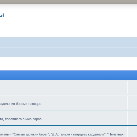
ры
азделения боевых пловцов.
а, попавшего в мир ларов.
аны - "Самый далекий берег", "Д`Артаньян - гвардеец кардинала", "Нелетная