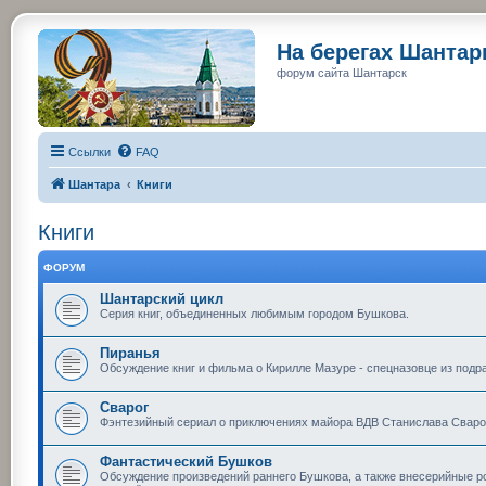
На берегах Шанта
форум сайта Шантарск
Ссылки
FAQ
Шантара
Книги
Книги
ФОРУМ
Шантарский цикл
Серия книг, объединенных любимым городом Бушкова.
Пиранья
Обсуждение книг и фильма о Кирилле Мазуре - спецназовце из подр
Сварог
Фэнтезийный сериал о приключениях майора ВДВ Станислава Сварог
Фантастический Бушков
Обсуждение произведений раннего Бушкова, а также внесерийные ром