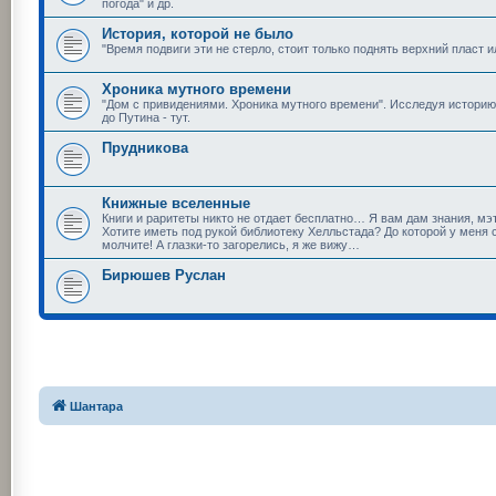
погода" и др.
История, которой не было
"Время подвиги эти не стерло, стоит только поднять верхний пласт ил
Хроника мутного времени
"Дом с привидениями. Хроника мутного времени". Исследуя историю
до Путина - тут.
Прудникова
Книжные вселенные
Книги и раритеты никто не отдает бесплатно… Я вам дам знания, мэт
Хотите иметь под рукой библиотеку Хелльстада? До которой у меня 
молчите! А глазки-то загорелись, я же вижу…
Бирюшев Руслан
Шантара