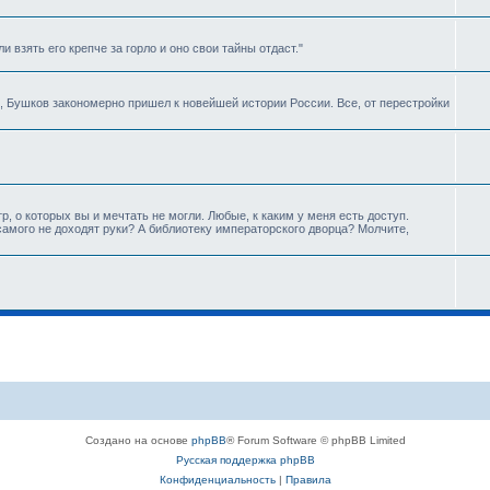
и взять его крепче за горло и оно свои тайны отдаст."
, Бушков закономерно пришел к новейшей истории России. Все, от перестройки
р, о которых вы и мечтать не могли. Любые, к каким у меня есть доступ.
самого не доходят руки? А библиотеку императорского дворца? Молчите,
Создано на основе
phpBB
® Forum Software © phpBB Limited
Русская поддержка phpBB
Конфиденциальность
|
Правила