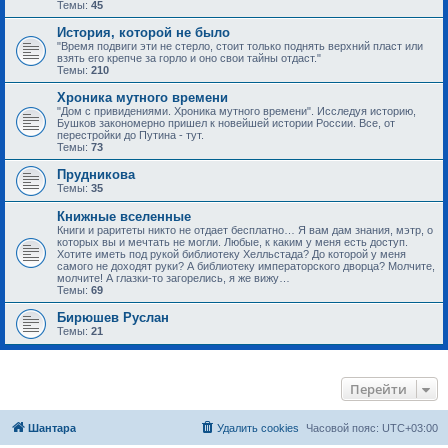
Темы:
45
История, которой не было
"Время подвиги эти не стерло, стоит только поднять верхний пласт или
взять его крепче за горло и оно свои тайны отдаст."
Темы:
210
Хроника мутного времени
"Дом с привидениями. Хроника мутного времени". Исследуя историю,
Бушков закономерно пришел к новейшей истории России. Все, от
перестройки до Путина - тут.
Темы:
73
Прудникова
Темы:
35
Книжные вселенные
Книги и раритеты никто не отдает бесплатно… Я вам дам знания, мэтр, о
которых вы и мечтать не могли. Любые, к каким у меня есть доступ.
Хотите иметь под рукой библиотеку Хелльстада? До которой у меня
самого не доходят руки? А библиотеку императорского дворца? Молчите,
молчите! А глазки-то загорелись, я же вижу…
Темы:
69
Бирюшев Руслан
Темы:
21
Перейти
Шантара
Удалить cookies
Часовой пояс:
UTC+03:00