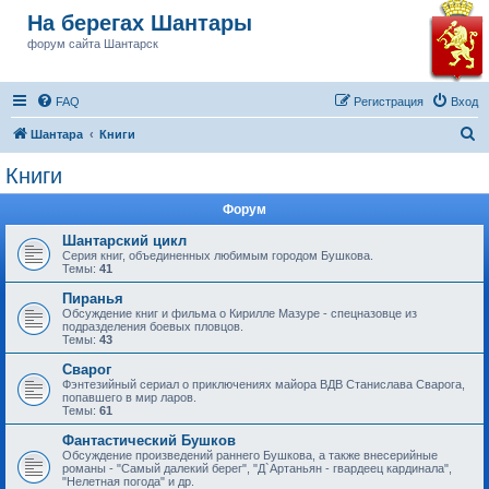
На берегах Шантары
форум сайта Шантарск
FAQ
Регистрация
Вход
П
Шантара
Книги
о
Книги
и
Форум
с
к
Шантарский цикл
Серия книг, объединенных любимым городом Бушкова.
Темы:
41
Пиранья
Обсуждение книг и фильма о Кирилле Мазуре - спецназовце из
подразделения боевых пловцов.
Темы:
43
Сварог
Фэнтезийный сериал о приключениях майора ВДВ Станислава Сварога,
попавшего в мир ларов.
Темы:
61
Фантастический Бушков
Обсуждение произведений раннего Бушкова, а также внесерийные
романы - "Самый далекий берег", "Д`Артаньян - гвардеец кардинала",
"Нелетная погода" и др.