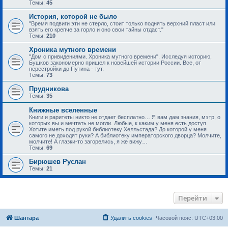
Темы:
45
История, которой не было
"Время подвиги эти не стерло, стоит только поднять верхний пласт или
взять его крепче за горло и оно свои тайны отдаст."
Темы:
210
Хроника мутного времени
"Дом с привидениями. Хроника мутного времени". Исследуя историю,
Бушков закономерно пришел к новейшей истории России. Все, от
перестройки до Путина - тут.
Темы:
73
Прудникова
Темы:
35
Книжные вселенные
Книги и раритеты никто не отдает бесплатно… Я вам дам знания, мэтр, о
которых вы и мечтать не могли. Любые, к каким у меня есть доступ.
Хотите иметь под рукой библиотеку Хелльстада? До которой у меня
самого не доходят руки? А библиотеку императорского дворца? Молчите,
молчите! А глазки-то загорелись, я же вижу…
Темы:
69
Бирюшев Руслан
Темы:
21
Перейти
Шантара
Удалить cookies
Часовой пояс:
UTC+03:00