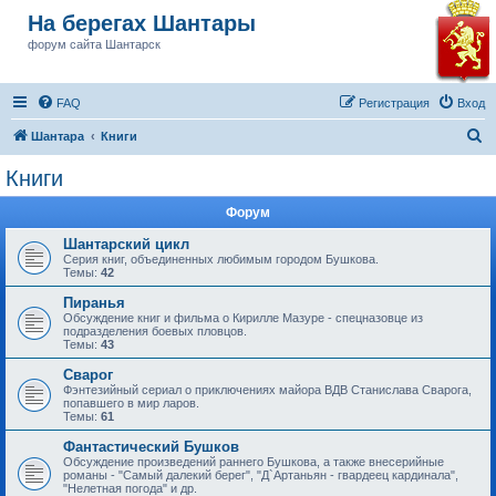
На берегах Шантары
форум сайта Шантарск
FAQ
Регистрация
Вход
П
Шантара
Книги
о
Книги
и
Форум
с
к
Шантарский цикл
Серия книг, объединенных любимым городом Бушкова.
Темы:
42
Пиранья
Обсуждение книг и фильма о Кирилле Мазуре - спецназовце из
подразделения боевых пловцов.
Темы:
43
Сварог
Фэнтезийный сериал о приключениях майора ВДВ Станислава Сварога,
попавшего в мир ларов.
Темы:
61
Фантастический Бушков
Обсуждение произведений раннего Бушкова, а также внесерийные
романы - "Самый далекий берег", "Д`Артаньян - гвардеец кардинала",
"Нелетная погода" и др.