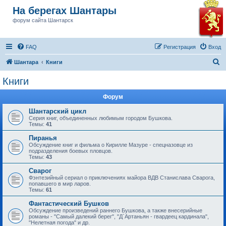
На берегах Шантары
форум сайта Шантарск
FAQ
Регистрация
Вход
П
Шантара
Книги
о
Книги
и
Форум
с
к
Шантарский цикл
Серия книг, объединенных любимым городом Бушкова.
Темы:
41
Пиранья
Обсуждение книг и фильма о Кирилле Мазуре - спецназовце из
подразделения боевых пловцов.
Темы:
43
Сварог
Фэнтезийный сериал о приключениях майора ВДВ Станислава Сварога,
попавшего в мир ларов.
Темы:
61
Фантастический Бушков
Обсуждение произведений раннего Бушкова, а также внесерийные
романы - "Самый далекий берег", "Д`Артаньян - гвардеец кардинала",
"Нелетная погода" и др.