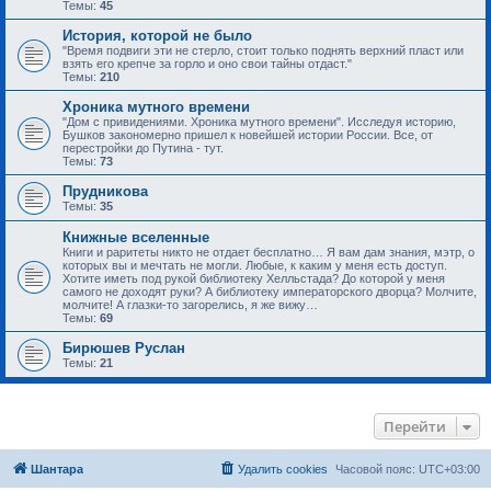
Темы:
45
История, которой не было
"Время подвиги эти не стерло, стоит только поднять верхний пласт или
взять его крепче за горло и оно свои тайны отдаст."
Темы:
210
Хроника мутного времени
"Дом с привидениями. Хроника мутного времени". Исследуя историю,
Бушков закономерно пришел к новейшей истории России. Все, от
перестройки до Путина - тут.
Темы:
73
Прудникова
Темы:
35
Книжные вселенные
Книги и раритеты никто не отдает бесплатно… Я вам дам знания, мэтр, о
которых вы и мечтать не могли. Любые, к каким у меня есть доступ.
Хотите иметь под рукой библиотеку Хелльстада? До которой у меня
самого не доходят руки? А библиотеку императорского дворца? Молчите,
молчите! А глазки-то загорелись, я же вижу…
Темы:
69
Бирюшев Руслан
Темы:
21
Перейти
Шантара
Удалить cookies
Часовой пояс:
UTC+03:00