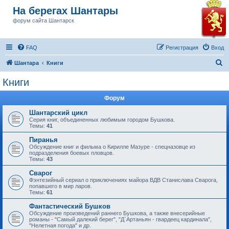
На берегах Шантары
форум сайта Шантарск
FAQ
Регистрация
Вход
П
Шантара
Книги
о
Книги
и
Форум
с
к
Шантарский цикл
Серия книг, объединенных любимым городом Бушкова.
Темы:
41
Пиранья
Обсуждение книг и фильма о Кирилле Мазуре - спецназовце из
подразделения боевых пловцов.
Темы:
43
Сварог
Фэнтезийный сериал о приключениях майора ВДВ Станислава Сварога,
попавшего в мир ларов.
Темы:
61
Фантастический Бушков
Обсуждение произведений раннего Бушкова, а также внесерийные
романы - "Самый далекий берег", "Д`Артаньян - гвардеец кардинала",
"Нелетная погода" и др.