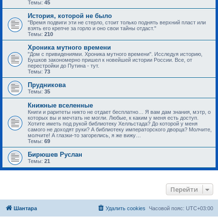
Темы:
45
История, которой не было
"Время подвиги эти не стерло, стоит только поднять верхний пласт или
взять его крепче за горло и оно свои тайны отдаст."
Темы:
210
Хроника мутного времени
"Дом с привидениями. Хроника мутного времени". Исследуя историю,
Бушков закономерно пришел к новейшей истории России. Все, от
перестройки до Путина - тут.
Темы:
73
Прудникова
Темы:
35
Книжные вселенные
Книги и раритеты никто не отдает бесплатно… Я вам дам знания, мэтр, о
которых вы и мечтать не могли. Любые, к каким у меня есть доступ.
Хотите иметь под рукой библиотеку Хелльстада? До которой у меня
самого не доходят руки? А библиотеку императорского дворца? Молчите,
молчите! А глазки-то загорелись, я же вижу…
Темы:
69
Бирюшев Руслан
Темы:
21
Перейти
Шантара
Удалить cookies
Часовой пояс:
UTC+03:00