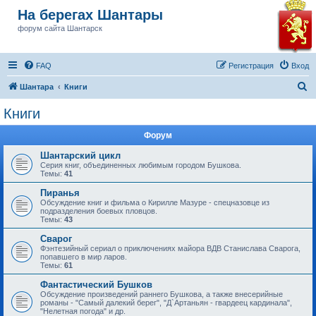
На берегах Шантары
форум сайта Шантарск
FAQ
Регистрация
Вход
П
Шантара
Книги
о
Книги
и
Форум
с
к
Шантарский цикл
Серия книг, объединенных любимым городом Бушкова.
Темы:
41
Пиранья
Обсуждение книг и фильма о Кирилле Мазуре - спецназовце из
подразделения боевых пловцов.
Темы:
43
Сварог
Фэнтезийный сериал о приключениях майора ВДВ Станислава Сварога,
попавшего в мир ларов.
Темы:
61
Фантастический Бушков
Обсуждение произведений раннего Бушкова, а также внесерийные
романы - "Самый далекий берег", "Д`Артаньян - гвардеец кардинала",
"Нелетная погода" и др.