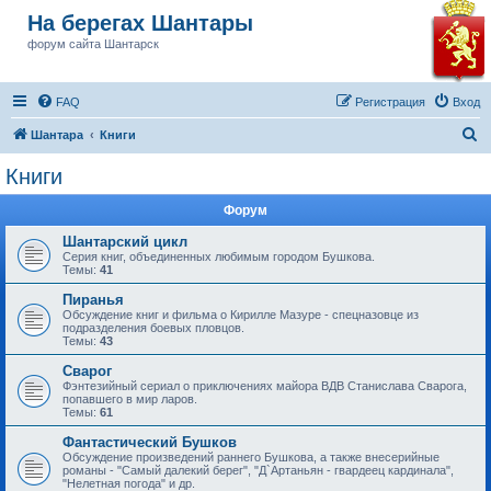
На берегах Шантары
форум сайта Шантарск
FAQ
Регистрация
Вход
П
Шантара
Книги
о
Книги
и
Форум
с
к
Шантарский цикл
Серия книг, объединенных любимым городом Бушкова.
Темы:
41
Пиранья
Обсуждение книг и фильма о Кирилле Мазуре - спецназовце из
подразделения боевых пловцов.
Темы:
43
Сварог
Фэнтезийный сериал о приключениях майора ВДВ Станислава Сварога,
попавшего в мир ларов.
Темы:
61
Фантастический Бушков
Обсуждение произведений раннего Бушкова, а также внесерийные
романы - "Самый далекий берег", "Д`Артаньян - гвардеец кардинала",
"Нелетная погода" и др.