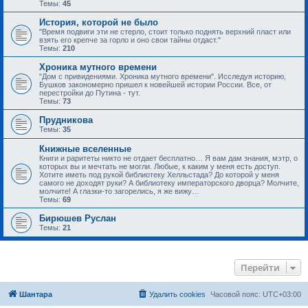
Темы:
45
История, которой не было
"Время подвиги эти не стерло, стоит только поднять верхний пласт или
взять его крепче за горло и оно свои тайны отдаст."
Темы:
210
Хроника мутного времени
"Дом с привидениями. Хроника мутного времени". Исследуя историю,
Бушков закономерно пришел к новейшей истории России. Все, от
перестройки до Путина - тут.
Темы:
73
Прудникова
Темы:
35
Книжные вселенные
Книги и раритеты никто не отдает бесплатно… Я вам дам знания, мэтр, о
которых вы и мечтать не могли. Любые, к каким у меня есть доступ.
Хотите иметь под рукой библиотеку Хелльстада? До которой у меня
самого не доходят руки? А библиотеку императорского дворца? Молчите,
молчите! А глазки-то загорелись, я же вижу…
Темы:
69
Бирюшев Руслан
Темы:
21
Перейти
Шантара
Удалить cookies
Часовой пояс:
UTC+03:00