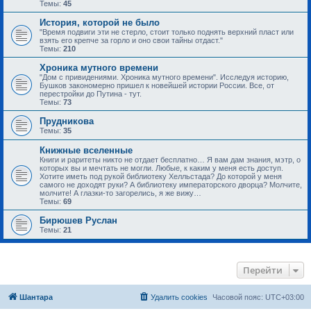
Темы:
45
История, которой не было
"Время подвиги эти не стерло, стоит только поднять верхний пласт или
взять его крепче за горло и оно свои тайны отдаст."
Темы:
210
Хроника мутного времени
"Дом с привидениями. Хроника мутного времени". Исследуя историю,
Бушков закономерно пришел к новейшей истории России. Все, от
перестройки до Путина - тут.
Темы:
73
Прудникова
Темы:
35
Книжные вселенные
Книги и раритеты никто не отдает бесплатно… Я вам дам знания, мэтр, о
которых вы и мечтать не могли. Любые, к каким у меня есть доступ.
Хотите иметь под рукой библиотеку Хелльстада? До которой у меня
самого не доходят руки? А библиотеку императорского дворца? Молчите,
молчите! А глазки-то загорелись, я же вижу…
Темы:
69
Бирюшев Руслан
Темы:
21
Перейти
Шантара
Удалить cookies
Часовой пояс:
UTC+03:00