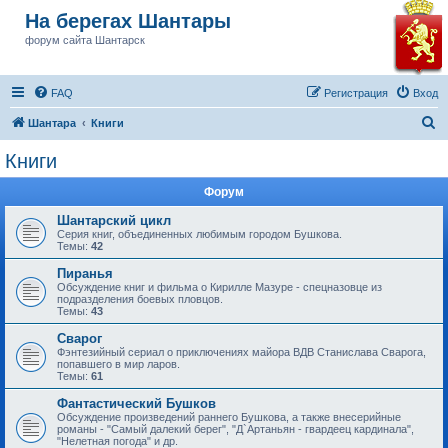
На берегах Шантары
форум сайта Шантарск
FAQ
Регистрация
Вход
П
Шантара
Книги
о
Книги
и
Форум
с
к
Шантарский цикл
Серия книг, объединенных любимым городом Бушкова.
Темы:
42
Пиранья
Обсуждение книг и фильма о Кирилле Мазуре - спецназовце из
подразделения боевых пловцов.
Темы:
43
Сварог
Фэнтезийный сериал о приключениях майора ВДВ Станислава Сварога,
попавшего в мир ларов.
Темы:
61
Фантастический Бушков
Обсуждение произведений раннего Бушкова, а также внесерийные
романы - "Самый далекий берег", "Д`Артаньян - гвардеец кардинала",
"Нелетная погода" и др.