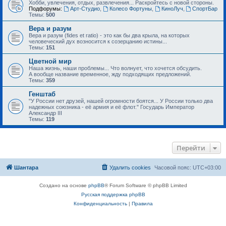
Хобби, увлечения, отдых, развлечения... Раскройтесь с новой стороны.
Подфорумы:
Арт-Студио
,
Колесо Фортуны
,
КиноЛуч
,
СпортБар
Темы:
500
Вера и разум
Вера и разум (fides et ratio) - это как бы два крыла, на которых
человеческий дух возносится к созерцанию истины...
Темы:
151
Цветной мир
Наша жизнь, наши проблемы... Что волнует, что хочется обсудить.
А вообще название временное, жду подходящих предложений.
Темы:
359
Генштаб
"У России нет друзей, нашей огромности боятся... У России только два
надежных союзника - её армия и её флот." Государь Император
Александр III
Темы:
119
Перейти
Шантара
Удалить cookies
Часовой пояс:
UTC+03:00
Создано на основе
phpBB
® Forum Software © phpBB Limited
Русская поддержка phpBB
Конфиденциальность
|
Правила