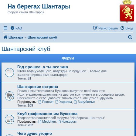
На берегах Шантары
форум сайта Шантарск
FAQ
Регистрация
Вход
П
Шантара
Шантарский клуб
о
Шантарский клуб
и
Форум
с
к
Год прошел, а ты все жив
Итоги года уходящего, надежды на будущее... Только для
зарегистрированных шантарцев.
Темы:
51
Шантарские острова
Поклонники творчества Бушкова живут по всей планете.
Ищите единомышлеников на другом континенте и в соседнем дворе.
Расскажите о себе, давайте знакомиться, общаться, дружить.
Подфорумы:
Россия
,
Украина
,
Зарубежье
Темы:
109
Клуб графоманов им Бушкова
Творчество посетителей форума "На берегах Шантары"
Подфорумы:
Medchen
,
Конкурсы
Темы:
202
Чего душе угодно