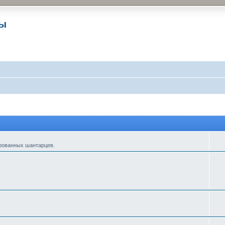
ры
ированных шантарцев.