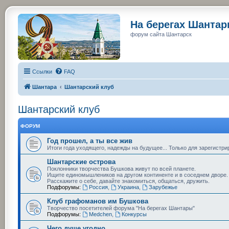
На берегах Шанта
форум сайта Шантарск
Ссылки
FAQ
Шантара
Шантарский клуб
Шантарский клуб
ФОРУМ
Год прошел, а ты все жив
Итоги года уходящего, надежды на будущее... Только для зарегистр
Шантарские острова
Поклонники творчества Бушкова живут по всей планете.
Ищите единомышлеников на другом континенте и в соседнем дворе.
Расскажите о себе, давайте знакомиться, общаться, дружить.
Подфорумы:
Россия
,
Украина
,
Зарубежье
Клуб графоманов им Бушкова
Творчество посетителей форума "На берегах Шантары"
Подфорумы:
Medchen
,
Конкурсы
Чего душе угодно