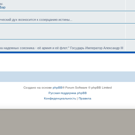
ны.
Бар
овеческий дух возносится к созерцанию истины...
ва надежных союзника - её армия и её флот." Государь Император Александр III
Создано на основе
phpBB
® Forum Software © phpBB Limited
Русская поддержка phpBB
Конфиденциальность
|
Правила