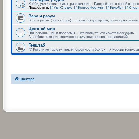
Хобби, увлечения, отдых, развлечения... Раскройтесь с новой сторо
Подфорумы:
Арт-Студио
,
Колесо Фортуны
,
КиноЛуч
,
Спорт
Вера и разум
Вера и разум (fides et ratio) - это как бы два крыла, на которых чел
Цветной мир
Наша жизнь, наши проблемы... Что волнует, что хочется обсудить.
А вообще название временное, жду подходящих предложений.
Генштаб
"У России нет друзей, нашей огромности боятся... У России только д
Шантара