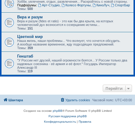
Хобби, увлечения, отдых, развлечения... Раскройтесь с новой стороны.
Подфорумы:
Арт-Студио
,
Колесо Фортуны
,
КиноЛуч
,
СпортБар
Темы:
500
Вера и разум
Вера и разум (fides et ratio) - это как бы два крыла, на которых
человеческий дух возносится к созерцанию истины...
Темы:
151
Цветной мир
Наша жизнь, наши проблемы... Что волнует, что хочется обсудить.
А вообще название временное, жду подходящих предложений.
Темы:
359
Генштаб
"У России нет друзей, нашей огромности боятся... У России только два
надежных союзника - её армия и её флот." Государь Император
Александр III
Темы:
119
Перейти
Шантара
Удалить cookies
Часовой пояс:
UTC+03:00
Создано на основе
phpBB
® Forum Software © phpBB Limited
Русская поддержка phpBB
Конфиденциальность
|
Правила