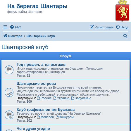
На берегах Шантары
форум сайта Шантарск
FAQ
Регистрация
Вход
П
Шантара
Шантарский клуб
о
Шантарский клуб
и
Форум
с
к
Год прошел, а ты все жив
Итоги года уходящего, надежды на будущее... Только для
зарегистрированных шантарцев.
Темы:
51
Шантарские острова
Поклонники творчества Бушкова живут по всей планете.
Ищите единомышлеников на другом континенте и в соседнем дворе.
Расскажите о себе, давайте знакомиться, общаться, дружить.
Подфорумы:
Россия
,
Украина
,
Зарубежье
Темы:
109
Клуб графоманов им Бушкова
Творчество посетителей форума "На берегах Шантары"
Подфорумы:
Medchen
,
Конкурсы
Темы:
202
Чего душе угодно