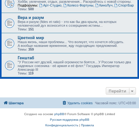
Хобби, увлечения, отдых, развлечения... Раскройтесь с новой стороны.
Подфорумы:
Арт-Студио
,
Колесо Фортуны
,
КиноЛуч
,
СпортБар
Темы:
500
Вера и разум
Вера и разум (fides et ratio) - это как бы два крыла, на которых
человеческий дух возносится к созерцанию истины...
Темы:
151
Цветной мир
Наша жизнь, наши проблемы... Что волнует, что хочется обсудить.
А вообще название временное, жду подходящих предложений.
Темы:
359
Генштаб
"У России нет друзей, нашей огромности боятся... У России только два
надежных союзника - её армия и её флот." Государь Император
Александр III
Темы:
119
Перейти
Шантара
Удалить cookies
Часовой пояс:
UTC+03:00
Создано на основе
phpBB
® Forum Software © phpBB Limited
Русская поддержка phpBB
Конфиденциальность
|
Правила