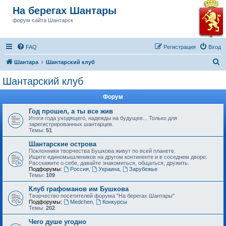
На берегах Шантары
форум сайта Шантарск
FAQ
Регистрация
Вход
П
Шантара
Шантарский клуб
о
Шантарский клуб
и
Форум
с
к
Год прошел, а ты все жив
Итоги года уходящего, надежды на будущее... Только для
зарегистрированных шантарцев.
Темы:
51
Шантарские острова
Поклонники творчества Бушкова живут по всей планете.
Ищите единомышлеников на другом континенте и в соседнем дворе.
Расскажите о себе, давайте знакомиться, общаться, дружить.
Подфорумы:
Россия
,
Украина
,
Зарубежье
Темы:
109
Клуб графоманов им Бушкова
Творчество посетителей форума "На берегах Шантары"
Подфорумы:
Medchen
,
Конкурсы
Темы:
202
Чего душе угодно