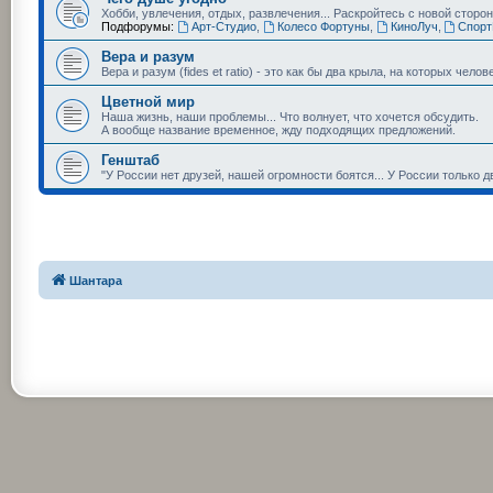
Хобби, увлечения, отдых, развлечения... Раскройтесь с новой сторо
Подфорумы:
Арт-Студио
,
Колесо Фортуны
,
КиноЛуч
,
Спорт
Вера и разум
Вера и разум (fides et ratio) - это как бы два крыла, на которых чел
Цветной мир
Наша жизнь, наши проблемы... Что волнует, что хочется обсудить.
А вообще название временное, жду подходящих предложений.
Генштаб
"У России нет друзей, нашей огромности боятся... У России только д
Шантара