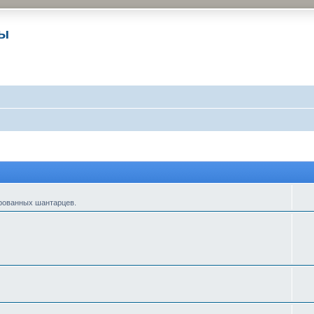
ры
ированных шантарцев.