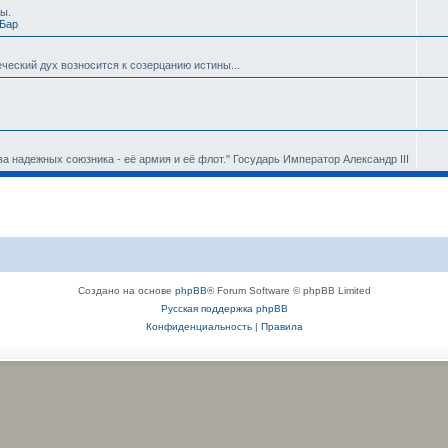
ны.
Бар
овеческий дух возносится к созерцанию истины...
ва надежных союзника - её армия и её флот." Государь Император Александр III
Создано на основе
phpBB
® Forum Software © phpBB Limited
Русская поддержка phpBB
Конфиденциальность
|
Правила