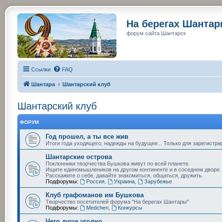
На берегах Шанта
форум сайта Шантарск
Ссылки
FAQ
Шантара
Шантарский клуб
Шантарский клуб
ФОРУМ
Год прошел, а ты все жив
Итоги года уходящего, надежды на будущее... Только для зарегистр
Шантарские острова
Поклонники творчества Бушкова живут по всей планете.
Ищите единомышлеников на другом континенте и в соседнем дворе.
Расскажите о себе, давайте знакомиться, общаться, дружить.
Подфорумы:
Россия
,
Украина
,
Зарубежье
Клуб графоманов им Бушкова
Творчество посетителей форума "На берегах Шантары"
Подфорумы:
Medchen
,
Конкурсы
Чего душе угодно