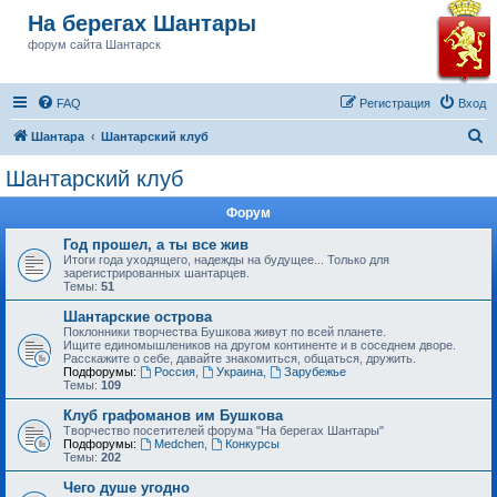
На берегах Шантары
форум сайта Шантарск
FAQ
Регистрация
Вход
П
Шантара
Шантарский клуб
о
Шантарский клуб
и
Форум
с
к
Год прошел, а ты все жив
Итоги года уходящего, надежды на будущее... Только для
зарегистрированных шантарцев.
Темы:
51
Шантарские острова
Поклонники творчества Бушкова живут по всей планете.
Ищите единомышлеников на другом континенте и в соседнем дворе.
Расскажите о себе, давайте знакомиться, общаться, дружить.
Подфорумы:
Россия
,
Украина
,
Зарубежье
Темы:
109
Клуб графоманов им Бушкова
Творчество посетителей форума "На берегах Шантары"
Подфорумы:
Medchen
,
Конкурсы
Темы:
202
Чего душе угодно