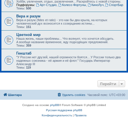
Хобби, увлечения, отдых, развлечения... Раскройтесь с новой стороны.
Подфорумы:
Арт-Студио
,
Колесо Фортуны
,
КиноЛуч
,
СпортБар
Темы:
500
Вера и разум
Вера и разум (fides et ratio) - это как бы два крыла, на которых
человеческий дух возносится к созерцанию истины...
Темы:
151
Цветной мир
Наша жизнь, наши проблемы... Что волнует, что хочется обсудить.
А вообще название временное, жду подходящих предложений.
Темы:
359
Генштаб
"У России нет друзей, нашей огромности боятся... У России только два
надежных союзника - её армия и её флот." Государь Император
Александр III
Темы:
119
Перейти
Шантара
Удалить cookies
Часовой пояс:
UTC+03:00
Создано на основе
phpBB
® Forum Software © phpBB Limited
Русская поддержка phpBB
Конфиденциальность
|
Правила