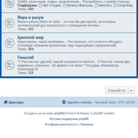
Хобби, увлечения, отдых, развлечения... Раскройтесь с новой стороны.
Подфорумы:
Арт-Студио
,
Колесо Фортуны
,
КиноЛуч
,
СпортБар
Темы:
500
Вера и разум
Вера и разум (fides et ratio) - это как бы два крыла, на которых
человеческий дух возносится к созерцанию истины...
Темы:
151
Цветной мир
Наша жизнь, наши проблемы... Что волнует, что хочется обсудить.
А вообще название временное, жду подходящих предложений.
Темы:
359
Генштаб
"У России нет друзей, нашей огромности боятся... У России только два
надежных союзника - её армия и её флот." Государь Император
Александр III
Темы:
119
Перейти
Шантара
Удалить cookies
Часовой пояс:
UTC+03:00
Создано на основе
phpBB
® Forum Software © phpBB Limited
Русская поддержка phpBB
Конфиденциальность
|
Правила