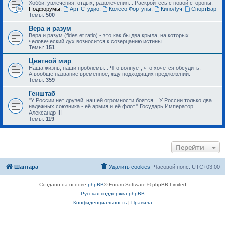
Хобби, увлечения, отдых, развлечения... Раскройтесь с новой стороны.
Подфорумы:
Арт-Студио
,
Колесо Фортуны
,
КиноЛуч
,
СпортБар
Темы:
500
Вера и разум
Вера и разум (fides et ratio) - это как бы два крыла, на которых
человеческий дух возносится к созерцанию истины...
Темы:
151
Цветной мир
Наша жизнь, наши проблемы... Что волнует, что хочется обсудить.
А вообще название временное, жду подходящих предложений.
Темы:
359
Генштаб
"У России нет друзей, нашей огромности боятся... У России только два
надежных союзника - её армия и её флот." Государь Император
Александр III
Темы:
119
Перейти
Шантара
Удалить cookies
Часовой пояс:
UTC+03:00
Создано на основе
phpBB
® Forum Software © phpBB Limited
Русская поддержка phpBB
Конфиденциальность
|
Правила