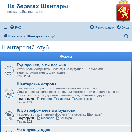
На берегах Шантары
форум сайта Шантарск
FAQ
Регистрация
Вход
П
Шантара
Шантарский клуб
о
Шантарский клуб
и
Форум
с
к
Год прошел, а ты все жив
Итоги года уходящего, надежды на будущее... Только для
зарегистрированных шантарцев.
Темы:
51
Шантарские острова
Поклонники творчества Бушкова живут по всей планете.
Ищите единомышлеников на другом континенте и в соседнем дворе.
Расскажите о себе, давайте знакомиться, общаться, дружить.
Подфорумы:
Россия
,
Украина
,
Зарубежье
Темы:
109
Клуб графоманов им Бушкова
Творчество посетителей форума "На берегах Шантары"
Подфорумы:
Medchen
,
Конкурсы
Темы:
202
Чего душе угодно