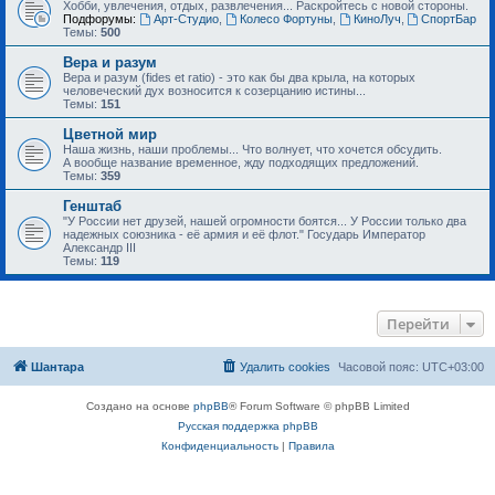
Хобби, увлечения, отдых, развлечения... Раскройтесь с новой стороны.
Подфорумы:
Арт-Студио
,
Колесо Фортуны
,
КиноЛуч
,
СпортБар
Темы:
500
Вера и разум
Вера и разум (fides et ratio) - это как бы два крыла, на которых
человеческий дух возносится к созерцанию истины...
Темы:
151
Цветной мир
Наша жизнь, наши проблемы... Что волнует, что хочется обсудить.
А вообще название временное, жду подходящих предложений.
Темы:
359
Генштаб
"У России нет друзей, нашей огромности боятся... У России только два
надежных союзника - её армия и её флот." Государь Император
Александр III
Темы:
119
Перейти
Шантара
Удалить cookies
Часовой пояс:
UTC+03:00
Создано на основе
phpBB
® Forum Software © phpBB Limited
Русская поддержка phpBB
Конфиденциальность
|
Правила