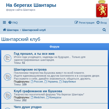
На берегах Шантары
форум сайта Шантарск
FAQ
Регистрация
Вход
П
Шантара
Шантарский клуб
о
Шантарский клуб
и
Форум
с
к
Год прошел, а ты все жив
Итоги года уходящего, надежды на будущее... Только для
зарегистрированных шантарцев.
Темы:
51
Шантарские острова
Поклонники творчества Бушкова живут по всей планете.
Ищите единомышлеников на другом континенте и в соседнем дворе.
Расскажите о себе, давайте знакомиться, общаться, дружить.
Подфорумы:
Россия
,
Украина
,
Зарубежье
Темы:
109
Клуб графоманов им Бушкова
Творчество посетителей форума "На берегах Шантары"
Подфорумы:
Medchen
,
Конкурсы
Темы:
202
Чего душе угодно