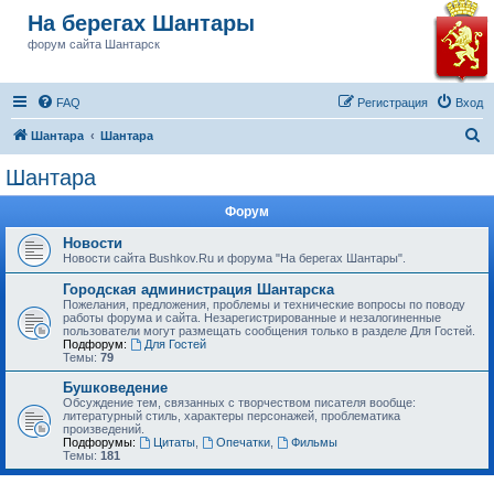
На берегах Шантары
форум сайта Шантарск
FAQ
Регистрация
Вход
П
Шантара
Шантара
о
Шантара
и
Форум
с
к
Новости
Новости сайта Bushkov.Ru и форума "На берегах Шантары".
Городская администрация Шантарска
Пожелания, предложения, проблемы и технические вопросы по поводу
работы форума и сайта. Незарегистрированные и незалогиненные
пользователи могут размещать сообщения только в разделе Для Гостей.
Подфорум:
Для Гостей
Темы:
79
Бушковедение
Обсуждение тем, связанных с творчеством писателя вообще:
литературный стиль, характеры персонажей, проблематика
произведений.
Подфорумы:
Цитаты
,
Опечатки
,
Фильмы
Темы:
181