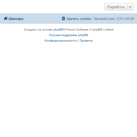
Перейти
Шантара
Удалить cookies
Часовой пояс:
UTC+03:00
Создано на основе
phpBB
® Forum Software © phpBB Limited
Русская поддержка phpBB
Конфиденциальность
|
Правила